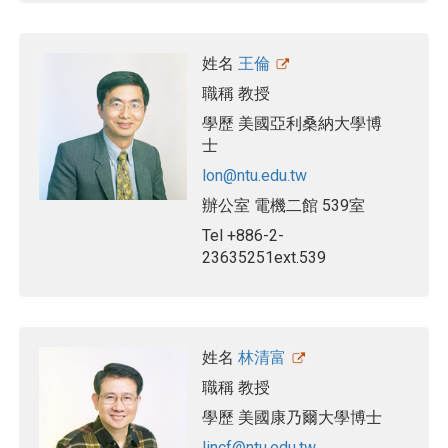
姓名
王倫
職稱
教授
學歷
美國亞利桑納大學博
士
lon@ntu.edu.tw
辦公室
電機二館 539室
Tel
+886-2-
23635251ext.539
姓名
林清富
職稱
教授
學歷
美國康乃爾大學博士
lincf@ntu.edu.tw