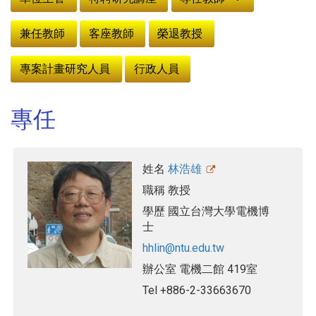
兼任教師
客座教師
榮退教授
專案計畫研究人員
行政人員
專任
姓名
林浩雄
職稱
教授
學歷
國立台灣大學電機博
士
hhlin@ntu.edu.tw
辦公室
電機二館 419室
Tel
+886-2-33663670