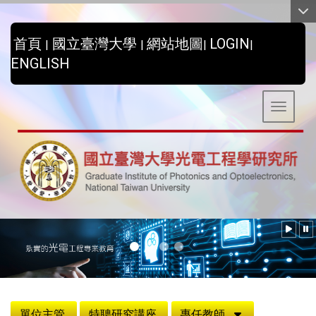
:::
首頁
國立臺灣大學
網站地圖
LOGIN
|
|
|
|
ENGLISH
Toggle 
:::
單位主管
特聘研究講座
專任教師