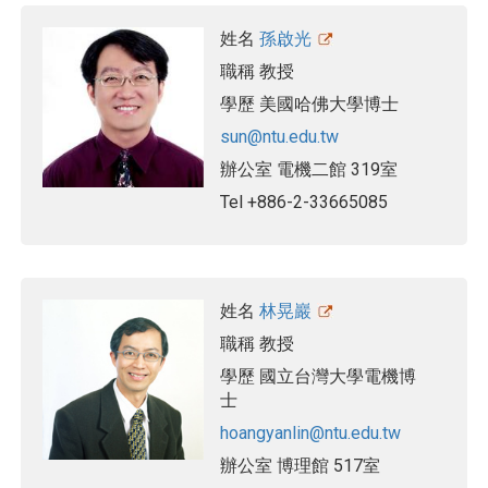
姓名
孫啟光
職稱
教授
學歷
美國哈佛大學博士
sun@ntu.edu.tw
辦公室
電機二館 319室
Tel
+886-2-33665085
姓名
林晃巖
職稱
教授
學歷
國立台灣大學電機博
士
hoangyanlin@ntu.edu.tw
辦公室
博理館 517室