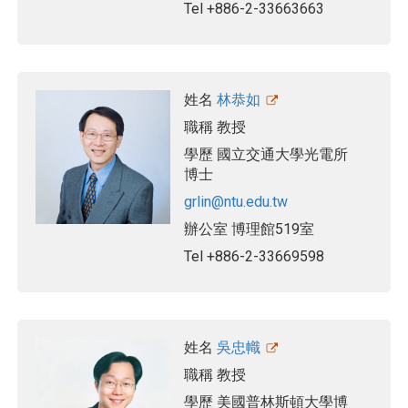
Tel
+886-2-33663663
姓名
林恭如
職稱
教授
學歷
國立交通大學光電所
博士
grlin@ntu.edu.tw
辦公室
博理館519室
Tel
+886-2-33669598
姓名
吳忠幟
職稱
教授
學歷
美國普林斯頓大學博