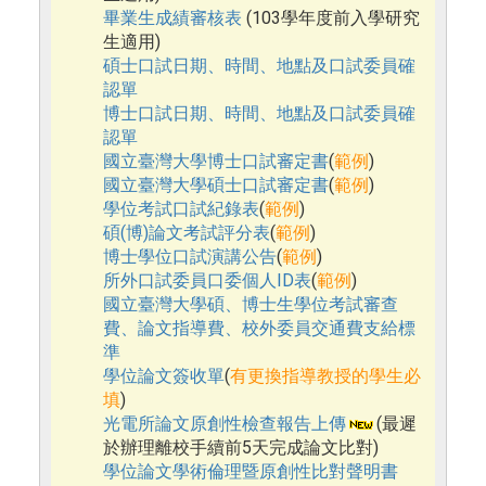
畢業生成績審核表
(103學年度前入學研究
生適用)
碩士口試日期、時間、地點及口試委員確
認單
博士口試日期、時間、地點及口試委員確
認單
國立臺灣大學博士口試審定書
(
範例
)
國立臺灣大學碩士口試審定書
(
範例
)
學位考試口試紀錄表
(
範例
)
碩(博)論文考試評分表
(
範例
)
博士學位口試演講公告
(
範例
)
所外口試委員口委個人ID表
(
範例
)
國立臺灣大學碩、博士生學位考試審查
費、論文指導費、校外委員交通費支給標
準
學位論文簽收單
(
有更換指導教授的學生必
填
)
光電所論文原創性檢查報告上傳
(最遲
於辦理離校手續前5天完成論文比對)
學位論文學術倫理暨原創性比對聲明書