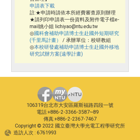
申請表下載
註:★申請時請依本所經費審查原則辦理
★請列印申請表
一份
資料及
附件電子檔
e-
mail姚小姐 lichiyao@ntu.edu.tw
國科會補助申請博士生
赴
國外短期研究
◎
(千里馬計畫）
/ 承辦單位：校研教組
本校研發處補助申請博士生赴國外移地
◎
研究試辦方案(遠學計畫)
106319台北市大安區羅斯福路四段一號
電話:+886-2-3366-3587~89
傳真:+886-2-2367-7467
Copyright © 2022 國立臺灣大學光電工程學研究所
造訪人次 : 6761993