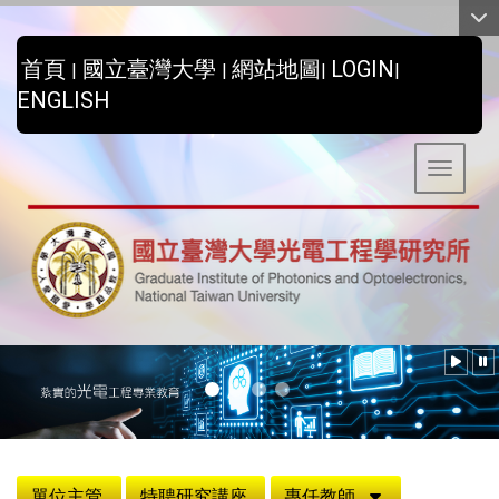
:::
首頁
國立臺灣大學
網站地圖
LOGIN
|
|
|
|
ENGLISH
Toggle 
:::
單位主管
特聘研究講座
專任教師