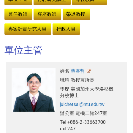
兼任教師
客座教師
榮退教授
專案計畫研究人員
行政人員
單位主管
姓名
蔡睿哲
職稱
教授兼所長
學歷
美國加州大學洛杉機
分校博士
juichetsai@ntu.edu.tw
辦公室
電機二館247室
Tel
+886-2-33663700
ext.247