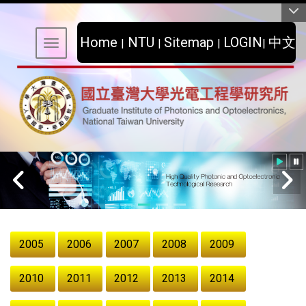
:::
Home
NTU
Sitemap
LOGIN
中文
|
|
|
|
Toggle navigation
:::
High Quality Photonic and Optoelectronics Technological
Research
2005
2006
2007
2008
2009
2010
2011
2012
2013
2014