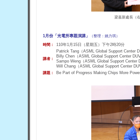
梁嘉新處長（
1月份「光電所專題演講」
（整理：姚力琪）
110年1月15日（星期五）下午2時20分
時間：
Patrick Tang（ASML Global Support Center 
Billy Chen（ASML Global Support Center DU
講者：
Sampo Weng（ASML Global Support Center DUV
Will Chang（ASML Global Support Center DUV
Be Part of Progress Making Chips More Power
講題：