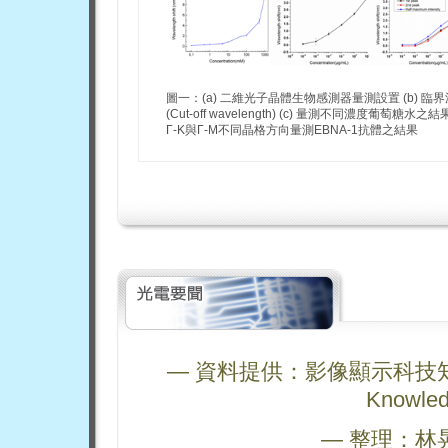
圖一：(a) 二維光子晶體生物感測器量測設置 (b) 臨
(Cut-off wavelength) (c) 量測不同濃度葡萄糖水之結果 
Γ-K與Γ-M不同晶格方向量測EBNA-1抗體之結果
— 資料提供：影像顯示科技知識平台 (
Knowled
— 整理：林