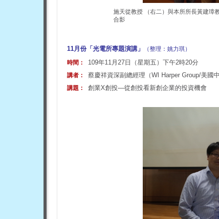
施天從教授 （右二）與本所所長黃建璋
合影
11月份「光電所專題演講」
（整理：姚力琪）
109年11月27日（星期五）下午2時20分
時間：
蔡慶祥資深副總經理（WI Harper Group/美
講者：
創業X創投—從創投看新創企業的投資機會
講題：