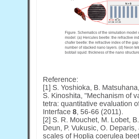
Figure. Schematics of the simulation model o
model: (a) Hercules beetle: the refractive i
chafer beetle: the refractive index of the ga
number of stacked nano layers. (d) Neon tetr
bobtail squid: thickness of the nano structure
Reference:
[1]
S. Yoshioka, B. Matsuhana,
S. Kinoshita, "Mechanism of va
tetra: quantitative evaluation 
Interface
8
, 56-66 (2011).
[2]
S. R. Mouchet, M. Lobet, B
Deun, P. Vukusic, O. Deparis,
scales of Hoplia coerulea beetl