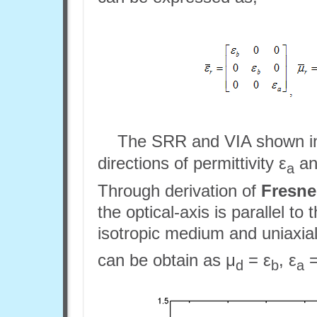
The SRR and VIA shown in 
directions of permittivity ε
an
a
Through derivation of
Fresne
the optical-axis is parallel t
isotropic medium and uniaxial
can be obtain as μ
= ε
, ε
=
d
b
a