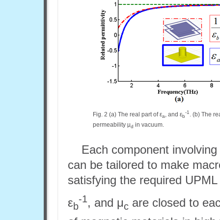
-1
Fig. 2 (a) The real part of ε
, and ε
. (b) The rea
a
b
permeability μ
in vacuum.
d
Each component involving
can be tailored to make macr
satisfying the required UPML r
-1
ε
, and μ
are closed to eac
b
c