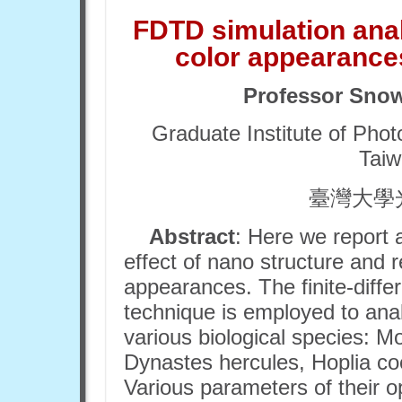
FDTD
simulation anal
color appearances
Professor
Snow 
Graduate Institute of Phot
Taiw
臺灣大學
Abstract
: Here we report 
effect of nano structure and re
appearances. The finite-diff
technique is employed to analy
various biological species:
Mo
Dynastes hercules
,
Hoplia co
Various parameters of their o