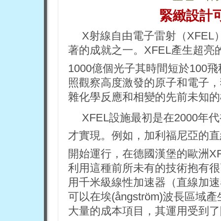
緊緻設計
X射線自由電子雷射（XFE
著的成就之一。XFEL產生超亮
1000億個光子其時間短於100飛
照觀察高度激發的原子和電子，
雜化學反應和相變的先前未知的
XFEL設施最初是在2000
才實現。例如，加利福尼亞的直
開始運行，在德國漢堡的歐洲XF
利用這種前所未有的技術抱有很
用千米級線性加速器（直線加速器
可以在埃(ångström)波長
大量的成本項目，其運用受到了