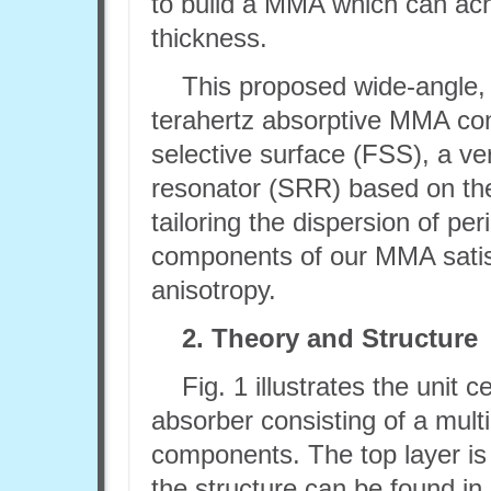
to build a MMA which can ach
thickness.
This proposed wide-angle, 
terahertz absorptive MMA cons
selective surface (FSS), a ver
resonator (SRR) based on t
tailoring the dispersion of p
components of our MMA satis
anisotropy.
2. Theory and Structure
Fig. 1 illustrates the unit 
absorber consisting of a multi
components. The top layer is
the structure can be found in 