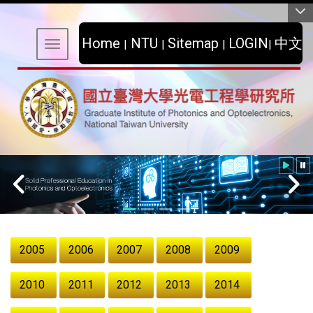
:::
Home
NTU
Sitemap
LOGIN
中文
|
|
|
|
Toggle navigation
:::
Solid Professional Education in Photonics and
Optoelectronics
2005
2006
2007
2008
2009
2010
2011
2012
2013
2014