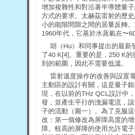
增加複雜性和對沿著半導體量子結
方式的要求。太赫茲雷射的歷史
小的能階間隙之間的居量反轉。
1960年代，它基於水蒸氣在〜6
胡（Hu）和同事提出的最新
了40 K[4]。重要的是，250 
到的範圍，因此不需要低溫。
雷射溫度操作的改善與設置
主動區的設計有關，這是量子銀匠（
現，在以前的THz QCL設計
發，並產生平行的洩漏電流，該
子的流動（圖一）。為了克服這
改：第一個修改為屏障高度的增
障。較高的屏障的使用允許電子