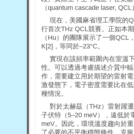
（quantum cascade las
現在，美國麻省理工學院的Qi
行首次THz QCL競賽。正如
（Hu）的團隊展示了一個QCL，
K[2]，等同於–23°C。
實現在該頻率範圍內在室溫
性。可以透過考慮描述介質中輻
作，需要建立用於期望的雷射電
激發態下，電子密度需要比在低
種情況。
對於太赫茲（THz）雷射躍
子伏特（5–20 meV），遠低
meV。因此，環境溫度趨向於
了必要的不平衡穩態條件。克服