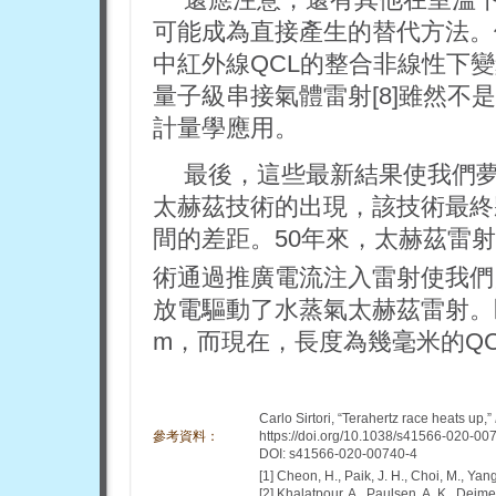
可能成為直接產生的替代方法。
中紅外線QCL的整合非線性下變
量子級串接氣體雷射[8]雖然
計量學應用。
最後，這些最新結果使我們
太赫茲技術的出現，該技術最終
間的差距。50年來，太赫茲雷射
術通過推廣電流注入雷射使我們
放電驅動了水蒸氣太赫茲雷射。
m，而現在，長度為幾毫米的QC
Carlo Sirtori, “Terahertz race heats up,”
參考資料：
https://doi.org/10.1038/s41566-020-00
DOI: s41566-020-00740-4
[1] Cheon, H., Paik, J. H., Choi, M., Yan
[2] Khalatpour, A., Paulsen, A. K., Deime