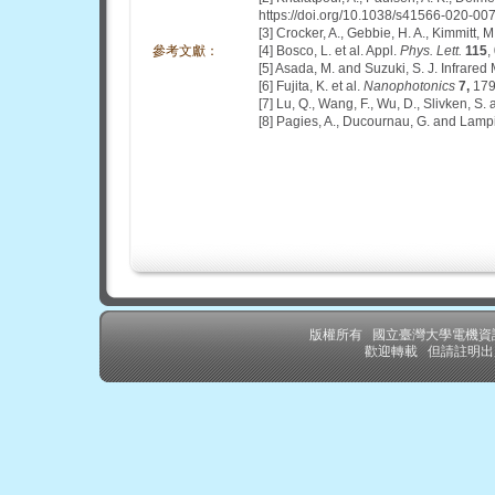
https://doi.org/10.1038/s41566-020-00
[3] Crocker, A., Gebbie, H. A., Kimmitt, M
參考文獻：
[4] Bosco, L. et al. Appl.
Phys. Lett.
115
,
[5] Asada, M. and Suzuki, S. J. Infrared 
[6] Fujita, K. et al.
Nanophotonics
7,
179
[7] Lu, Q., Wang, F., Wu, D., Slivken, S
[8] Pagies, A., Ducournau, G. and Lampi
版權所有 國立臺灣大學電機
歡迎轉載 但請註明