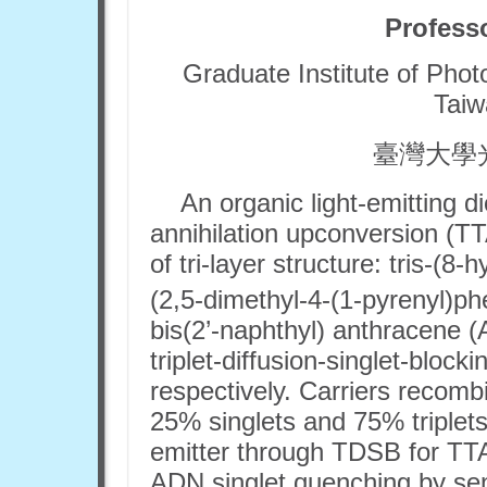
Profess
Graduate Institute of Phot
Taiw
臺灣大學
An organic light-emitting d
annihilation upconversion (
of tri-layer structure: tris-(
(2,5-dimethyl-4-(1-pyrenyl)p
bis(2’-naphthyl) anthracene (
triplet-diffusion-singlet-block
respectively. Carriers recomb
25% singlets and 75% triplets.
emitter through TDSB for TT
ADN singlet quenching by sens