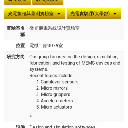
光電製程與量測實驗室
光電實驗課(大學部)
實驗室名
微光機電系統設計實驗室
稱
位置
電機二館307A室
研究方向
Our group focuses on the design, simulation,
fabrication, and testing of MEMS devices and
systems.
Recent topics include:
Cantilever sensors
Micro mirrors
Micro grippers
Accelerometers
Micro actuators
>
設備
Design and simulation softwares :