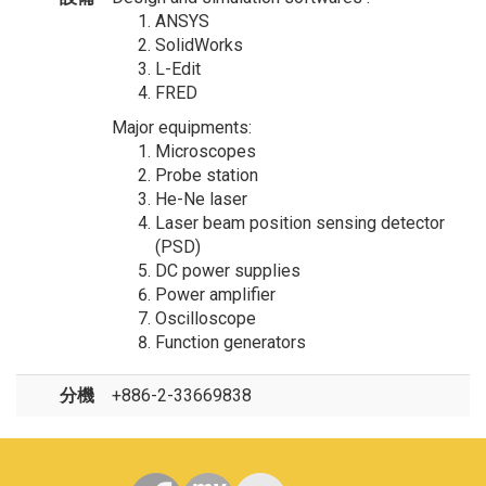
ANSYS
SolidWorks
L-Edit
FRED
Major equipments:
Microscopes
Probe station
He-Ne laser
Laser beam position sensing detector
(PSD)
DC power supplies
Power amplifier
Oscilloscope
Function generators
分機
+886-2-33669838