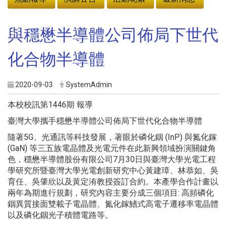
與穩懋半導體公司佈局下世代
化合物半導體
2020-09-03
SystemAdmin
本校校訊第1446期 報導
臺灣大學攜手穩懋半導體公司佈局下世代化合物半導體
隨著5G、光通訊等科技發展，著眼於磷化銦 (InP) 與氮化鎵
(GaN) 等三五族電晶體及光電元件在此新興領域扮演關鍵角
色，穩懋半導體股份有限公司7月30日與臺灣大學光電工程
學研究所暨臺灣大學光電創新研究中心黃建璋、林恭如、吳
育任、吳肇欣以及黃定洧教授簽訂合約。本產學合作計畫以
兩年為期進行規劃，研究內容主要分成三個項目: 高頻磷化
銦異質接面雙載子電晶體、氮化鎵鰭式高電子遷移率電晶體
以及磷化銦光子積體電路等。