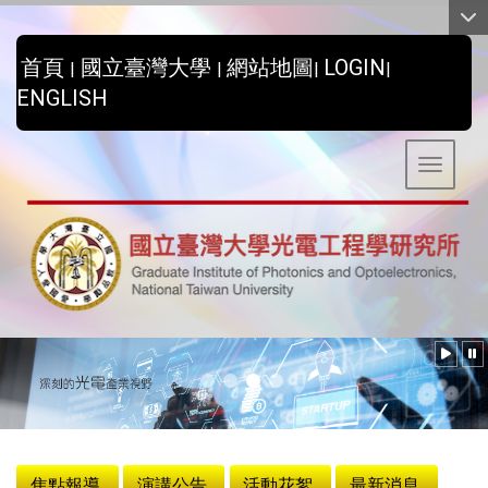
:::
首頁
國立臺灣大學
網站地圖
LOGIN
|
|
|
|
ENGLISH
Toggle 
:::
焦點報導
演講公告
活動花絮
最新消息