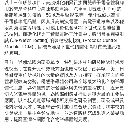
以上三個研發項目，高頻磷化銦異質接面雙載子電晶體將應
用於未來資料中心高速驅動電路、汽車車用雷達 (LiDar) 的
長距離感測與傳輸、5G以及生醫影像等。氮化鎵鰭式高電
子遷移率電晶體，因其具高崩潰電壓、高電子遷移率以及穩
定高頻增益等特性，可應用於包含5G等下世代之基地台通
訊技術。而磷化銦光子積體電路子計畫中，將開發晶圓級測
試 (On-Wafer Testing) 的製程控制模組 (Process Control
Module, PCM)，目標為滿足下世代積體化高頻寬光通訊模
組應用。
目前上述領域國內研發單位，特別是本校的研發團隊雖然表
現突出，在提升元件效能方面也屢有突破，然與歐、美、日
等研發單位所挹注的大量經費以及人力相較，在系統面的整
體表現較為劣勢。穩懋半導體公司為全球最大的化合物半導
體代工廠，具備優秀的研發團隊與尖端的製程技術，近來更
切入光電半導體領域，為國際網路及行動通訊大廠的主要供
應商。以本校光電領域團隊所累積之研發創意、研發成果及
優秀研發人才，本產學合作計畫可整合研究資源，將本校的
研發成果一舉推至領先地位，並迅速將研究成果導入業界應
用，提高臺灣在國際化合物半導體能見度。