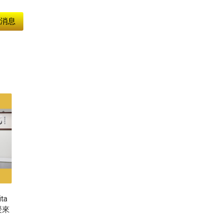
消息
ta
授來