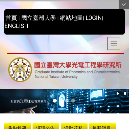
:::
首頁
國立臺灣大學
網站地圖
LOGIN
|
|
|
|
ENGLISH
Toggle 
:::
焦點報導
演講公告
活動花絮
最新消息