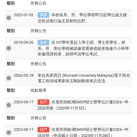
類別
所務公告
2023-01-03
本校各系、所、學位學程即日起學位論文繳
重要
交前須進行論文原創性比對。
類別
所務公告
2019-09-26
自107學年度起入學之碩、博士班學生，經
重要
系、所、學位學程確認修習通過或核准免修六小時學
術倫理課程者，始得申請學位考試。
類別
所務公告
2026-05-18
來自馬來西亞 (Monash University Malaysia)電子與光
電工程領域專家徐玉剛副教授來訪交流
類別
焦點報導
2025-09-17
光電所與歐洲EMSP碩士雙學位計畫2026—申
熱門
請說明會（2025年11月5日）
類別
所務公告
2025-09-17
光電所與歐洲EMSP碩士雙學位計畫2026—申
熱門
請說明（申請截止日期：2025年11月28日）