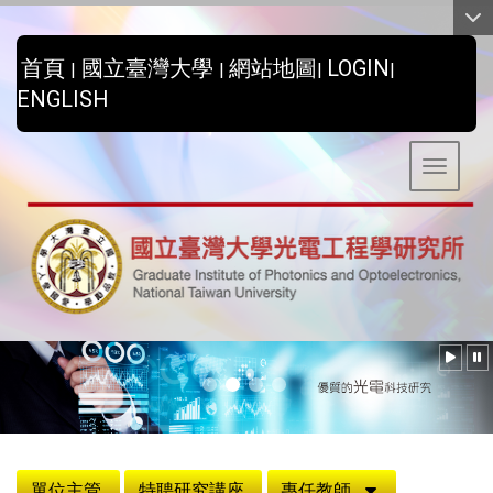
:::
首頁
國立臺灣大學
網站地圖
LOGIN
|
|
|
|
ENGLISH
Toggle 
:::
單位主管
特聘研究講座
專任教師