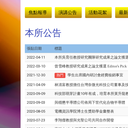
:::
焦點報導
演講公告
活動花絮
最新
本所公告
張貼日期
標題
2022-04-11
本所吳育任教授研究團隊研究成果之論文獲選 Editor's 
2022-03-10
曾雪峰教授研究成果之論文獲選 Editor's Pick 發表於
2021-12-30
學生出席國內研討會經費核銷事宜
熱門
2021-04-09
林清富教授擔任台灣奈微光科技公司董事及技
2020-09-09
科技部萌芽計畫10年有成，培育本所黃升龍
2020-09-03
與穩懋半導體公司佈局下世代化合物半導體
2020-08-05
電機資訊學院博士生獎助學金彙整表
2020-07-23
李翔傑教授與光聖公司共同合作開發