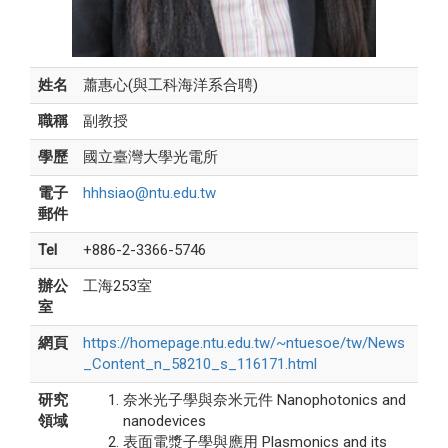
姓名
蕭惠心(與工科海洋系合聘)
職稱
副教授
學歷
國立臺灣大學光電所
電子
hhhsiao@ntu.edu.tw
郵件
Tel
+886-2-3366-5746
辦公
工海253室
室
網頁
https://homepage.ntu.edu.tw/~ntuesoe/tw/News
_Content_n_58210_s_116171.html
研究
奈米光子學與奈米元件 Nanophotonics and
領域
nanodevices
表面電漿子學與應用 Plasmonics and its