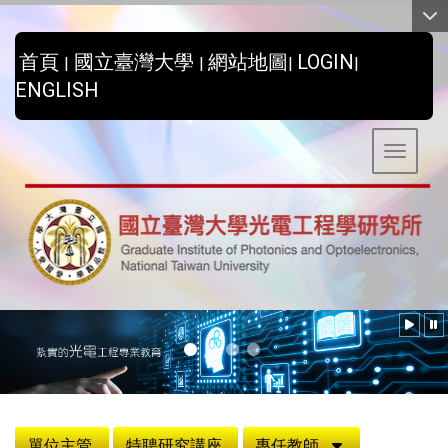
:::
首頁
國立臺灣大學
網站地圖
LOGIN
|
|
|
|
ENGLISH
Toggle 
:::
單位主管
特聘研究講座
專任教師