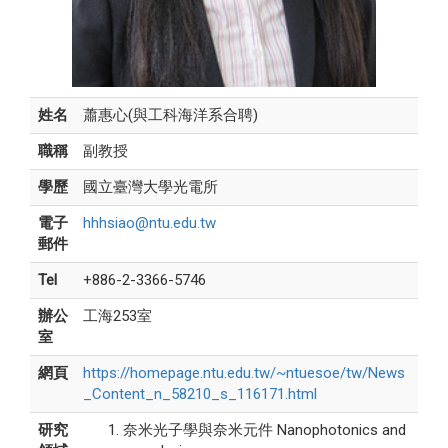
姓名
蕭惠心(與工科海洋系合聘)
職稱
副教授
學歷
國立臺灣大學光電所
電子
hhhsiao@ntu.edu.tw
郵件
Tel
+886-2-3366-5746
辦公
工海253室
室
網頁
https://homepage.ntu.edu.tw/~ntuesoe/tw/News
_Content_n_58210_s_116171.html
研究
奈米光子學與奈米元件 Nanophotonics and