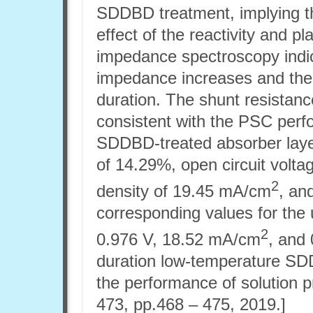
SDDBD treatment, implying t
effect of the reactivity and 
impedance spectroscopy indic
impedance increases and th
duration. The shunt resistance
consistent with the PSC per
SDDBD-treated absorber laye
of 14.29%, open circuit voltag
2
density of 19.45 mA/cm
, and
corresponding values for the
2
0.976 V, 18.52 mA/cm
, and 
duration low-temperature SD
the performance of solution p
473, pp.468 – 475, 2019.]