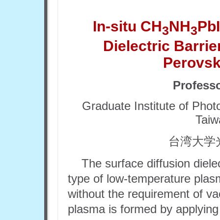
In-situ CH
NH
PbI
3
3
Dielectric Barri
Perovski
Profess
Graduate Institute of Phot
Taiw
台湾大学
The surface diffusion diele
type of low-temperature plas
without the requirement of
plasma is formed by applying