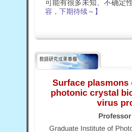
可能有很多未知、不确定
容，下期待续～】
Surface plasmons 
photonic crystal bi
virus pr
Professor
Graduate Institute of Phot