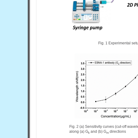
Fig. 1 Experimental set
Fig. 2 (a) Sensitivity curves (cut-off wav
along (a) G
and (b) G
directions
k
m