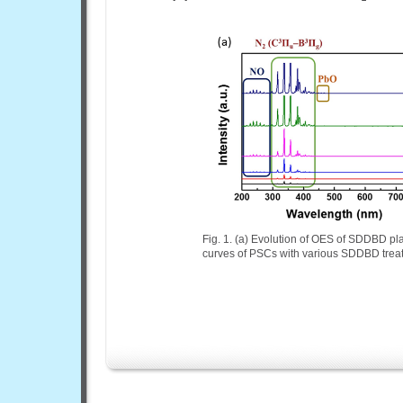
Fig. 1. (a) Evolution of OES of SDDBD pla
curves of PSCs with various SDDBD treat