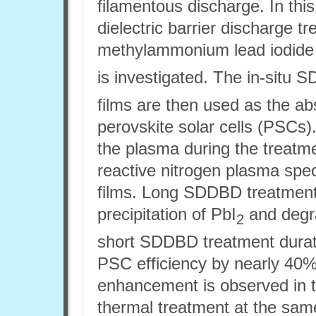
filamentous discharge. In this
dielectric barrier discharge t
methylammonium lead iodide
is investigated. The in-situ
films are then used as the abs
perovskite solar cells (PSCs
the plasma during the treatmen
reactive nitrogen plasma spec
films. Long SDDBD treatment 
precipitation of PbI
and degra
2
short SDDBD treatment duratio
PSC efficiency by nearly 40%
enhancement is observed in 
thermal treatment at the sam