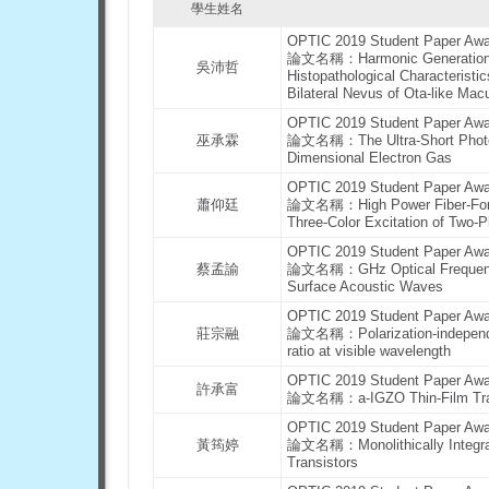
學生姓名
OPTIC 2019 Student Paper A
論文名稱：Harmonic Generation Mi
吳沛哲
Histopathological Characteristi
Bilateral Nevus of Ota-like Ma
OPTIC 2019 Student Paper A
巫承霖
論文名稱：The Ultra-Short Photoac
Dimensional Electron Gas
OPTIC 2019 Student Paper A
蕭仰廷
論文名稱：High Power Fiber-Forma
Three-Color Excitation of Two-
OPTIC 2019 Student Paper A
蔡孟諭
論文名稱：GHz Optical Frequency 
Surface Acoustic Waves
OPTIC 2019 Student Paper A
莊宗融
論文名稱：Polarization-independen
ratio at visible wavelength
OPTIC 2019 Student Paper A
許承富
論文名稱：a-IGZO Thin-Film Transis
OPTIC 2019 Student Paper A
黃筠婷
論文名稱：Monolithically Integrat
Transistors