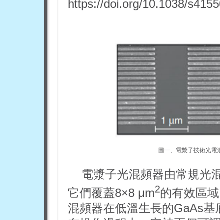
https://doi.org/10.1038/s4
圖一、電漿子技術光電
電漿子光混頻器由常規光混合
2
它們覆蓋8×8 μm
的有效區域
混頻器在低溫生長的GaAs