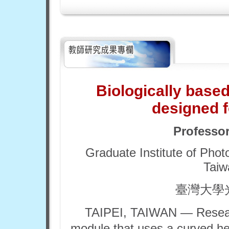
Biologically based
designed f
Professo
Graduate Institute of Phot
Taiw
臺灣大學
TAIPEI, TAIWAN — Resear
module that uses a curved he