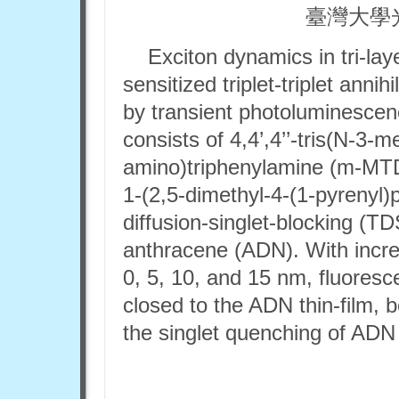
臺灣大學
Exciton dynamics in tri-laye
sensitized triplet-triplet ann
by transient photoluminesce
consists of 4,4’,4’’-tris(N-3-
amino)triphenylamine (m-MTD
1-(2,5-dimethyl-4-(1-pyrenyl)
diffusion-singlet-blocking (TD
anthracene (ADN). With incr
0, 5, 10, and 15 nm, fluores
closed to the ADN thin-film,
the singlet quenching of AD