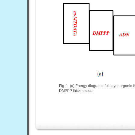
Fig. 1. (a) Energy diagram of tri-layer organic t
DMPPP thicknesses.