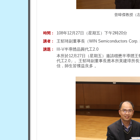
曾暐傑教授（
108年12月27日（星期五）下午2時20分
時間：
王郁琦副董事長（WIN Semiconductors Cor
講者：
III-V半導體晶圓代工2.0
講題：
本所於12月27日（星期五）邀請穩懋半導體王郁
代工2.0」。王郁琦副董事長應本所黃建璋所
佳，師生皆獲益良多 。