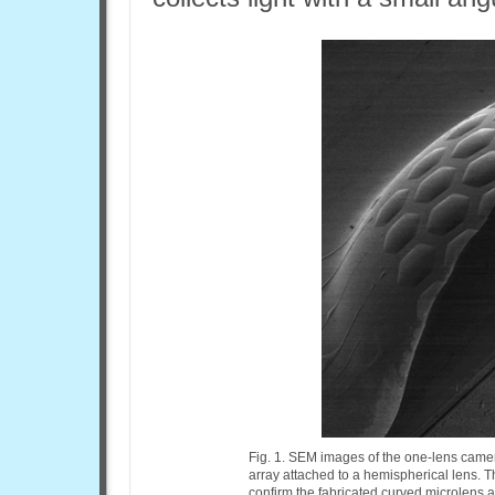
Fig. 1. SEM images of the one-lens cam
array attached to a hemispherical lens. Th
confirm the fabricated curved microlens ar