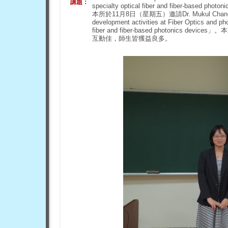
講題：
specialty optical fiber and fiber-based photon
本所於11月8日（星期五）邀請Dr. Mukul Cha
development activities at Fiber Optics and pho
fiber and fiber-based photoni
互動佳，師生皆獲益良多。