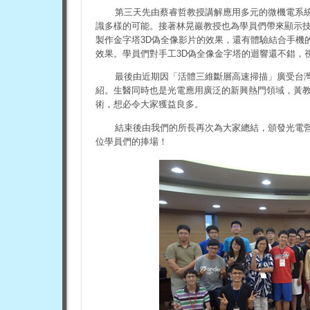
第三天先由蔡睿哲教授講解應用多元的微機電系統
識多樣的可能。接著林晃巖教授也為學員們帶來顯示
製作金字塔3D偽全像影片的效果，還有體驗結合手機的Goo
效果。學員們對手工3D偽全像金字塔的迴響還不錯，
最後由近期因「活體三維斷層高速掃描」廣受台
紹。生醫同時也是
光電
應用廣泛的新興熱門領域，黃
術，想必令大家獲益良多。
結束後由我們的所長再次為大家總結，頒發光電營
位學員們的捧場！