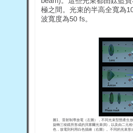
beam)。這些光束都由鈦
極之間。光束的半高全寬為10
波寬度為50 fs。
圖1、雷射制導放電（左圖），不同光束型態產生放電
旋轉三稜鏡所形成的貝塞爾光束(B)，以及由二元
色，放電則利用白色描繪（右圖）。不同的光束形