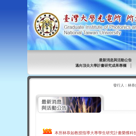
最新消息與活動公告
邁向頂尖大學計畫研究成果專欄
│
發行人：林恭
本所林恭如教授指導大專學生研究計畫榮獲科