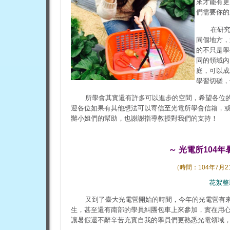
來才能有更
們需要你的
在研
同個地方，
的不只是學
同的領域內
庭，可以成
學習切磋，
所學會其實還有許多可以進步的空間，希望各位
迎各位如果有其他想法可以寄信至光電所學會信箱，
辦小姐們的幫助，也謝謝指導教授對我們的支持！
～ 光電所104
（時間：104年7月
花絮整
又到了臺大光電營開始的時間，今年的光電營有
生，甚至還有南部的學員糾團包車上來參加，實在用
讓暑假還不辭辛苦充實自我的學員們更熟悉光電領域