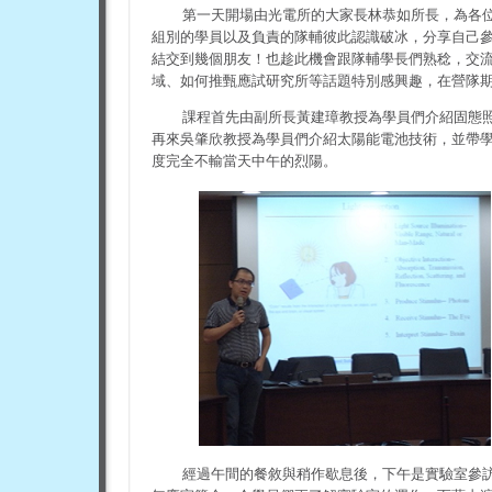
第一天開場由光電所的大家長林恭如所長，為各
組別的學員以及負責的隊輔彼此認識破冰，分享自己
結交到幾個朋友！也趁此機會跟隊輔學長們熟稔，交
域、如何推甄應試研究所等話題特別感興趣，在營隊
課程首先由副所長黃建璋教授為學員們介紹固態
再來吳肇欣教授為學員們介紹太陽能電池技術，並帶
度完全不輸當天中午的烈陽。
經過午間的餐敘與稍作歇息後，下午是實驗室參