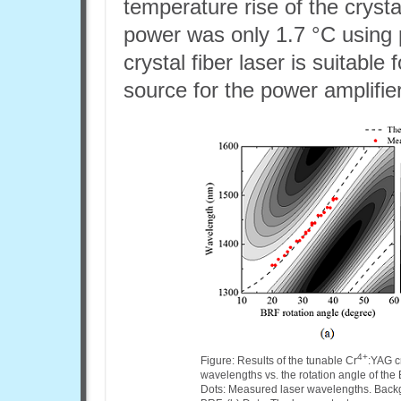
temperature rise of the cryst
power was only 1.7 °C using 
crystal fiber laser is suitable
source for the power amplifie
4+
Figure: Results of the tunable Cr
:YAG cr
wavelengths vs. the rotation angle of the
Dots: Measured laser wavelengths. Backg