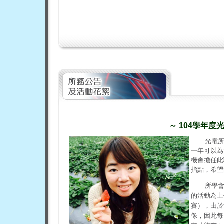
～ 104學年
光電所
一年可以為
機會擔任此
指點，希望
所學
的活動為上
賽），由於
像，因此每