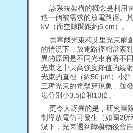
該系統架構的概念是利用
造一個被需求的放電路徑。其
kV（而空隙間距約5 cm）。
貝塞爾光束和艾里光束能
的情況下，放電路徑相當紊
異的原因是不同光束有著不
光束之中央高強度鋒值的繞射寬
光束的直徑（約50 μm）
三種光束的電擊穿現象，並
場分別小3.5倍和10倍。
更令人訝異的是，研究團
制導放電仍可發生（如圖2所
況下，光束遇到障礙物後會