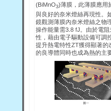
(BiMnO
)薄膜，此薄膜應用
3
與良好的奈米燈絲再現性。
鏡觀測薄膜內奈米燈絲之物
操作能量需3.8 fJ。由於
性，藉由電子驅動設備可調
提升熱電特性ZT獲得顯著的
的良導體同時也成為熱的主
圖一