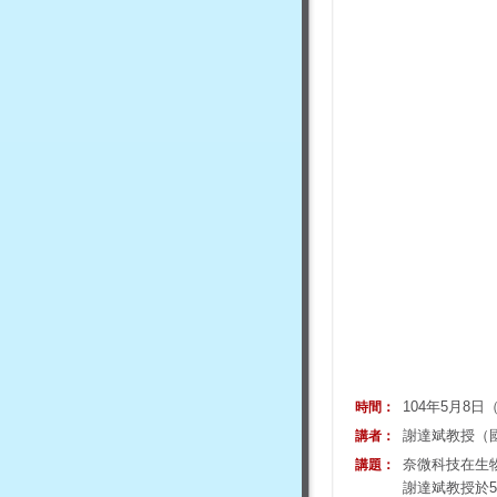
104年5月8日
時間：
謝達斌教授（
講者：
奈微科技在生
講題：
謝達斌教授於