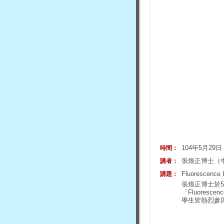
104年5月29
時間：
張煥正博士（
講者：
Fluorescence 
講題：
張煥正博士於
「Fluorescenc
學生皆熱烈參