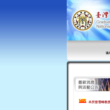
邁
本所曾雪峰教授