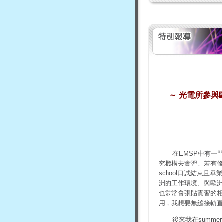
～
光電所參與
在EMSP中有一門
究機構去實習。若有修
school口試結束
洲的工作環境、與歐洲人
也常常會張貼實習的相關
用，我想要無縫接軌
後來我在summe