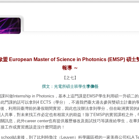
歐盟
European Master of Science in Photonics (EMSP)
碩士
報導 ～
【之七】
撰文：光電所碩士班學生
李偉任
課叫做Internship in Photonics，基本上這門課是EMSP學生利用碩一升
此門課的話可以拿到4 ECTS（學分），不過我們臺大過去參與雙碩士計畫的學生
且畢業後，利用回臺灣前的暑假期間實習，因此也沒辦法拿到學分，但在歐洲實習
共事，對未來找工作必定也有相當大的助益！除了EMSP的實習課程之外，學校的car
訊息，此外career center也有提供履歷修改及面試技巧等講座給學生，在
直接工作或實習應該是沒什麼問題的！
r school結束後，到了比利時魯汶（Leuven）科學園區裡的一家美商公司KLA Te