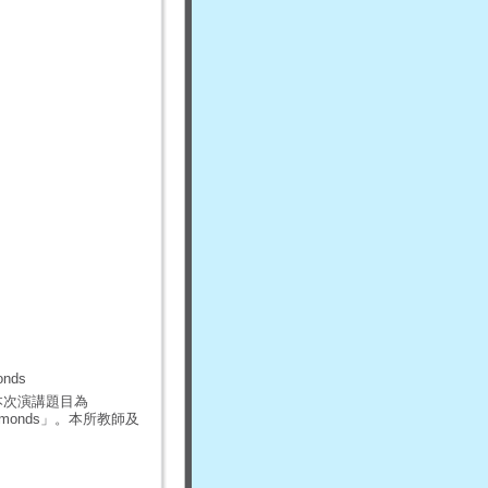
onds
本次演講題目為
Nanodiamonds」。本所教師及