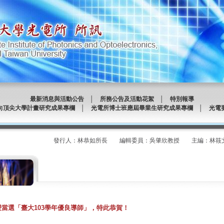
最新消息與活動公告
│
所務公告及活動花絮
│
特別報導
向頂尖大學計畫研究成果專欄
│
光電所博士班應屆畢業生研究成果專欄
│
光電
發行人：林恭如所長 編輯委員：吳肇欣教授 主編：林筱文 發
當選「臺大103學年優良導師」，特此恭賀！