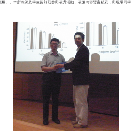
應用」。本所教師及學生皆熱烈參與演講活動，演說內容豐富精彩，與現場同學