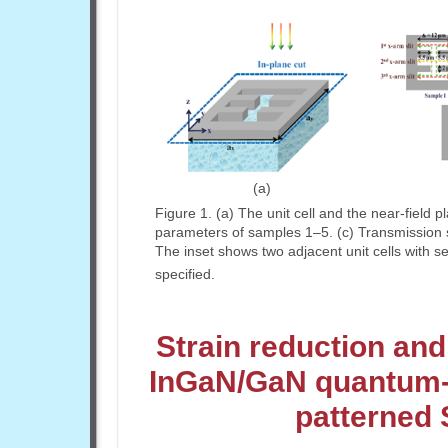
(a)
Figure 1. (a) The unit cell and the near-field p
parameters of samples 1–5. (c) Transmission 
The inset shows two adjacent unit cells with 
specified.
Strain reduction and
InGaN/GaN quantum-we
patterned 