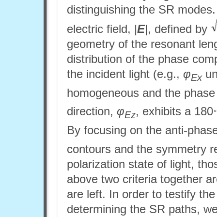
distinguishing the SR modes.
electric field, |
E
|, defined by
geometry of the resonant leng
distribution of the phase comp
the incident light (e.g.,
φ
un
Ex
homogeneous and the phase 
direction,
φ
, exhibits a 180
Ez
By focusing on the anti-phas
contours and the symmetry re
polarization state of light, t
above two criteria together a
are left. In order to testify the
determining the SR paths, we 