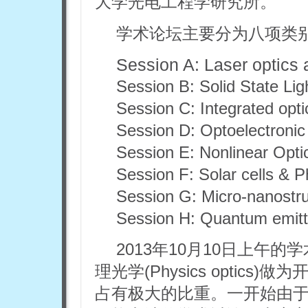
大学光电工程学研究所。
学术论坛主要分为八项类
Session A: Laser optics 
Session B: Solid State Lig
Session C: Integrated opti
Session D: Optoelectronic
Session E: Nonlinear Opti
Session F: Solar cells & P
Session G: Micro-nanostru
Session H: Quantum emitt
2013年10月10日上午的学术
理光学(Physics opti
占有极大的比重。一开始由