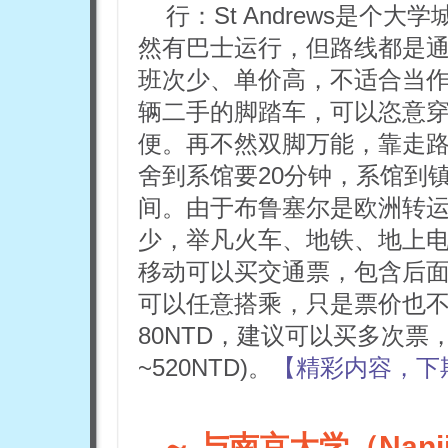
行：St Andrews是
然有巴士运行，但路线都是
班次少、单价高，不适合当
辆二手的脚踏车，可以恣意
便。再不然双脚万能，靠走
舍到系馆要20分钟，系馆到
间。由于布鲁塞尔是欧洲转
少，举凡火车、地铁、地上
移动可以买交通票，包含后
可以任意搭乘，只是票价也
80NTD，建议可以买多次票
~520NTD)。
【精彩内容，下
～ 与南京大学（Nanji