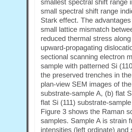
smallest spectral shift range 
small spectral shift range in
Stark effect. The advantages 
small lattice mismatch betw
reduced thermal stress along
upward-propagating dislocatio
sectional scanning electron 
sample with patterned Si (11
the preserved trenches in the
plan-view SEM images of the 
substrate-sample A, (b) flat 
flat Si (111) substrate-sampl
Figure 3 shows the Raman sca
samples. Sample A is strain 
intensities (left ordinate) and