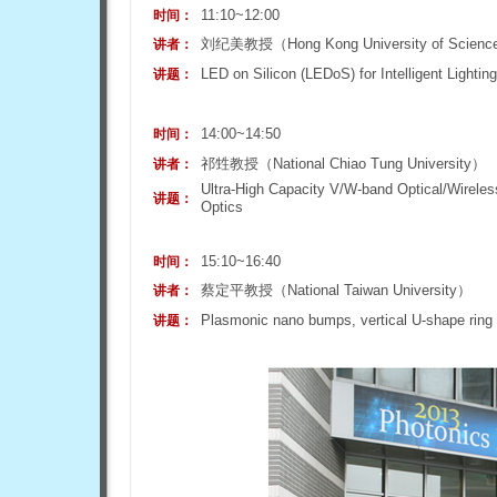
11:10~12:00
时间：
刘纪美教授（
Hong Kong University of Scien
讲者：
LED on Silicon (
LEDoS)
for Intelligent Lighti
讲题：
14:00~14:50
时间：
祁甡教授（National Chiao Tung University）
讲者：
Ultra-High Capacity V/W-band Optical/Wirele
讲题：
Optics
15:10~16:40
时间：
蔡定平教授（
National Taiwan University）
讲者：
Plasmonic nano bumps, vertical U-shape ring 
讲题：