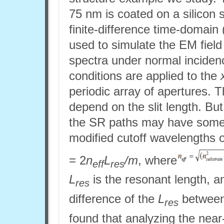
75 nm is coated on a silicon
finite-difference time-domai
used to simulate the EM field
spectra under normal incidenc
conditions are applied to the
periodic array of apertures.
depend on the slit length. B
the SR paths may have some 
modified cutoff wavelengths o
= 2
n
L
/m
, where
eff
res
L
is the resonant length, 
res
difference of the
L
between
res
found that analyzing the near-f