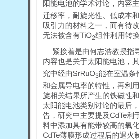
阳能电池的学术讨论，内容主
迁移率，耐旋光性、低成本
吸引力的材料之一，而有待
无法被含有TiO
组件利用转
2
紧接着是由何志浩教授指
内容也是关于太阳能电池，其
究中经由SrRuO
能在室温条
3
和金属导电率的特性，再利
旋相关结果所产生的铁磁性
太阳能电池类别讨论的最后
告，研究中主要提及CdTe
料中添加具有能带较高的氧化
CdTe薄膜形成过程后的退火制