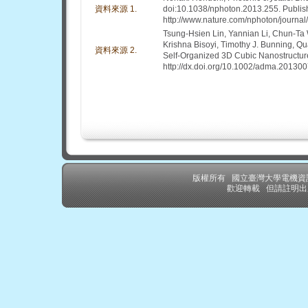
資料來源 1.
doi:10.1038/nphoton.2013.255. Publi
http://www.nature.com/nphoton/journal
Tsung-Hsien Lin, Yannian Li, Chun-T
Krishna Bisoyi, Timothy J. Bunning, Qu
資料來源 2.
Self-Organized 3D Cubic Nanostructure
http://dx.doi.org/10.1002/adma.20130
版權所有 國立臺灣大學電機
歡迎轉載 但請註明