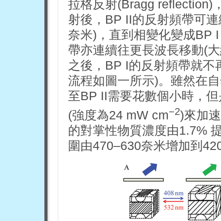
拉格反射(Bragg reflecti
射後，BP II的反射頻帶可連
奈米)，直到相變化變成BP 
帶亦連續往更長波長移動(大約
之後，BP I的反射頻帶就不
流程如圖一所示)。雖然在自
至BP II需要花數個小時，
−2
(強度為24 mW cm
)來加
的對掌性物質濃度由1.7% 
圍由470–630奈米增加到42