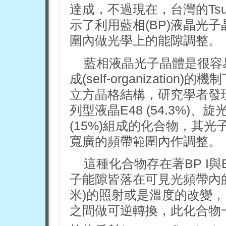
達成，不過現在，台灣的Tsun
示了利用藍相(BP)液晶光
圍內做光學上的能隙調整。
藍相液晶光子晶體是很容
成(self-organizati
立方晶格結構，研究學者發現
列型液晶E48 (54.3%)、旋光
(15%)組成的化合物，其
寬廣的頻帶範圍內作調整。
這種化合物存在著BP I與
子能隙皆落在可見光頻帶內的
米)的照射或是溫度的改變，皆
之間做可逆轉換，此化合物