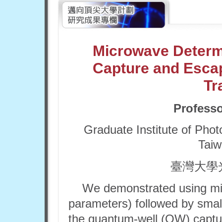
Microwave Determ
Capture and Escap
Tr
Profess
Graduate Institute of Phot
Taiw
臺灣大學
We demonstrated using m
parameters) followed by small
the quantum-well (QW) captur