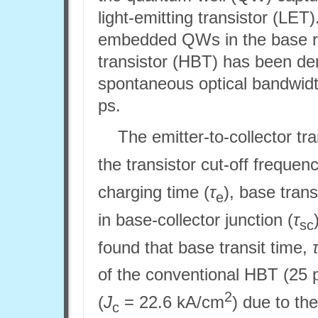
light-emitting transistor (LET).
embedded QWs in the base reg
transistor (HBT) has been d
spontaneous optical bandwidt
ps.
The emitter-to-collector tra
the transistor cut-off frequenc
charging time (
τ
), base trans
e
in base-collector junction (
τ
sc
found that base transit time,
of the conventional HBT (25 
2
(
J
= 22.6 kA/cm
) due to th
c