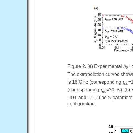
Figure 2. (a) Experimental
h
c
21
The extrapolation curves shows
is 16 GHz (corresponding
τ
=1
ec
(corresponding
τ
=30 ps). (b
ec
HBT and LET. The
S
-paramete
configuration.