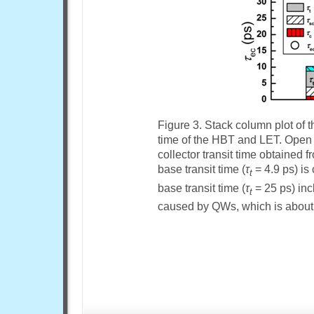
Figure 3. Stack column plot of t
time of the HBT and LET. Open c
collector transit time obtained f
base transit time (
τ
= 4.9 ps) is
t
base transit time (
τ
= 25 ps) inc
t
caused by QWs, which is about