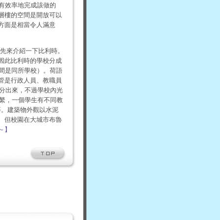
能有效率地完成該做的
層樓的空間是開放可以
方面是相當令人滿意
）。先來介紹一下比利時。
因此比利時的學校分成
兩間是同所學校）。荷語
管是行政人員、教職員
B分出來，不過學校內光
頻繁，一個學生有不同教
等。建築物外觀以水泥
。但校園在大城市布魯
～】