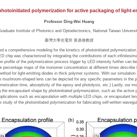
hotoinitiated polymerization for active packaging of light-e
Professor Ding-Wei Huang
Graduate Institute of Photonics and Optoelectronics, National Taiwan Universi
臺灣大學光電所 黃鼎偉教授
 a comprehensive modeling for the kinetics of photoinitiated polymerization. 
D chip was characterized by integrating the contributions of each infinitesima
on profile of the polymerization process trigger by LED intensity further can be
e percentage maps of the monomer concentration at different times describe t
ethod for light-emitting diodes in thick polymer systems. With our simulation
he mushroom-shaped lens can be depicted for any specific parameters in the p
merization time, absorptivity of the epoxy and photolysis, etc.) Lastly, our mo
g the encapsulant shape by photoinitiated polymerization, such as the active
pplications such as encapsulation with multiple LED chips, or encapsulant len
 study of the photoinitiated polymerization for fabricating self-written wavegu