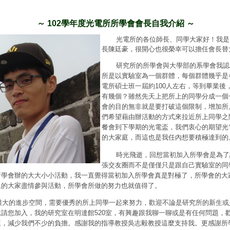
～ 102學年度光電所所學會會長自我介紹 ～
光電所的各位師長、同學大家好！我是
長陳廷豪，很開心也很榮幸可以擔任會長替
研究所的所學會與大學部的系學會我認
所是以實驗室為一個群體，每個群體幾乎是
電所碩士班一屆約100人左右，等到畢業後
有幾個？雖然先天上把所上的同學分成一個
會的目的無非就是要打破這個限制，增加所
們希望藉由辦活動的方式來拉近所上同學之
餐會到下學期的光電盃，我們衷心的期望光
的大家庭，而這也是我任內想要積極達到的
時光飛逝，回想當初加入所學會是為了
張交友圈而不是僅僅只是跟自己實驗室的同
所學會辦的大大小小活動，我一直覺得當初加入所學會真是對極了，所學會的大
上的大家盡情參與活動，所學會所做的努力也就值得了。
很大的進步空間，需要優秀的所上同學一起來努力，歡迎不論是研究所的新生或
請您加入，我的研究室在明達館520室，有興趣跟我聊一聊或是有任何問題，
挺，減少我們不少的負擔。感謝我的指導教授吳志毅教授這麼支持我。更感謝所