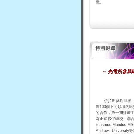
憶。
～
光電所參與
伊拉斯莫斯世界
過
100
個不同領域的歐
的合作，第一期計畫
為正式夥伴學校，聯
Erasmus Mundus MSc
Andrews University
等