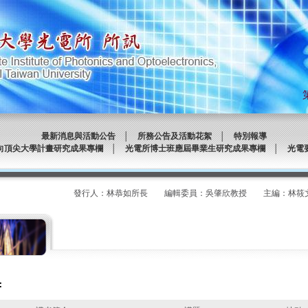
最新消息與活動公告
│
所務公告及活動花絮
│
特別報導
向頂尖大學計畫研究成果專欄
│
光電所博士班應屆畢業生研究成果專欄
│
光電
發行人：林恭如所長 編輯委員：吳肇欣教授 主編：林筱文 發
：