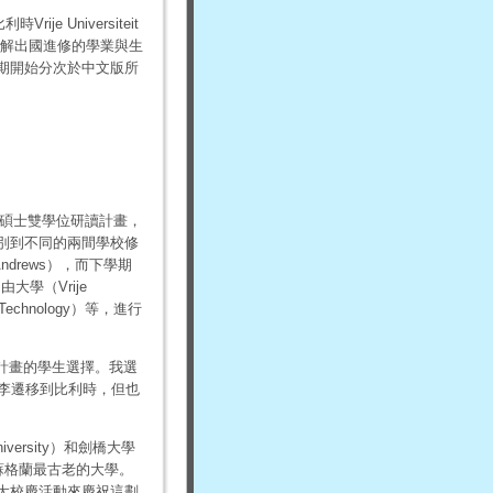
比利時
Vrije Universiteit
解出國進修的學業與生
期開始分次於中文版所
s)所舉辦碩士雙學位研讀計畫，
別到不同的兩間學校修
ndrews），而下學期
大學（Vrije
 Technology）等，進行
與計畫的學生選擇。我選
李遷移到比利時，但也
iversity）和劍橋大學
且是蘇格蘭最古老的大學。
辦盛大校慶活動來慶祝這劃