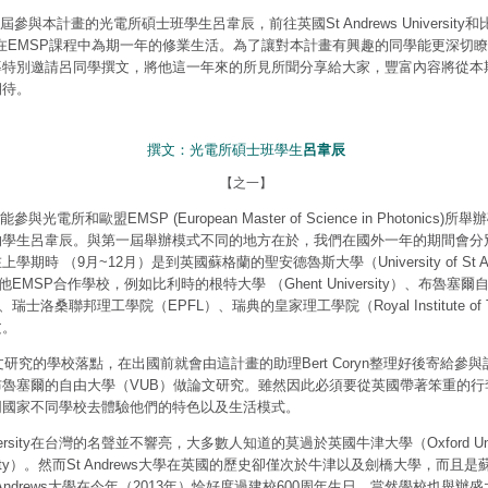
第二屆參與本計畫的光電所碩士班學生呂韋辰，前往英國
St Andrews University
和
在EMSP課程中為期一年的修業生活。
為了讓對本計畫有興趣的同學能更深切瞭
導特別邀請呂同學撰文，將他這一年來的所見所聞分享給大家，
豐富
內容將從本
期待。
撰文：光電所碩士班學生
呂韋辰
【之一】
參與光電所和歐盟EMSP (European Master of Science in Photonic
的學生呂韋辰。與第一屆舉辦模式不同的地方在於，我們在國外一年的期間會分
期時 （9月~12月）是到英國蘇格蘭的聖安德魯斯大學（University of St A
EMSP合作學校，例如比利時的根特大學 （Ghent University）、布魯塞爾自由
ussel）、瑞士洛桑聯邦理工學院（EPFL）、瑞典的皇家理工學院（Royal Institute of
文。
研究的學校落點，在出國前就會由這計畫的助理Bert Coryn整理好後寄給參
魯塞爾的自由大學（VUB）做論文研究。雖然因此必須要從英國帶著笨重的行
同國家不同學校去體驗他們的特色以及生活模式。
 University在台灣的名聲並不響亮，大多數人知道的莫過於英國牛津大學（Oxford Un
niversity）。然而St Andrews大學在英國的歷史卻僅次於牛津以及劍橋大學，而
t Andrews大學在今年（2013年）恰好度過建校600周年生日，當然學校也舉