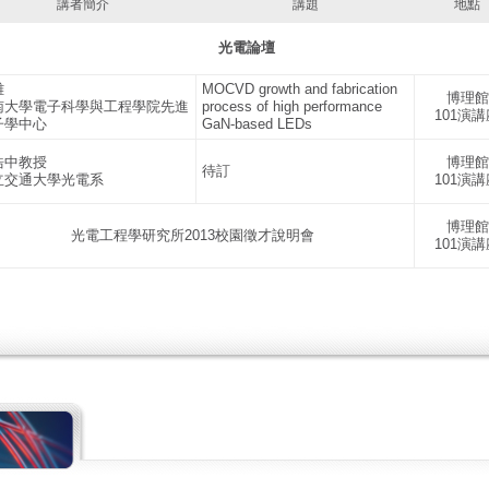
講者簡介
講題
地點
光電論壇
雄
MOCVD growth and fabrication
博理館
南大學電子科學與工程學院先進
process of high performance
101演講
子學中心
GaN-based LEDs
浩中教授
博理館
待訂
立交通大學光電系
101演講
博理館
光電工程學研究所2013校園徵才說明會
101演講