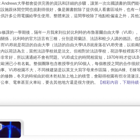
t Andrews大學都會提供完善的資訊和詳細的步驟，讓第一次出國讀書的我們
體設施跟休閒空間也規劃得很好，像是圖書館除了提供個人看書區域外，也有一
提供許多公用電腦給學生使用。整體來說，這間學校除了地點較偏遠之外，其他
drews修課的一學期後，隔年一月我來到位於比利時的布魯塞爾自由大學（VUB
的關係，比利時的官方語言有三種，分別是荷蘭語、法語和較少人講的德語。也
而VUB就是荷語的自由大學（法語的自由大學ULB就座落在VUB旁邊，以前
校內以荷語為主，當然法語學校就是法文。但相對於法語學校，荷語學校裡面不
非常好，所以溝通絕不會有問題。VUB成立的時間相當短，1970年時才從UL
ot在歐洲已小有名氣。整個團隊包含教授學生約50個人，每個教授之間的合作很
事。VUB校園不大，不同棟建築是以英文大寫字母來作區隔，例如A棟、E棟
餘的修飾，冬天的時候由於樹木乾枯加上地上的積雪，會顯得校園有些冷清淒涼
有公車、電車甚至火車站，要去其他地方還是很方便的。
【精彩內容，下期待續