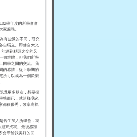
102學年度的所學會會
大家服務。
為有些微的不同，研究
各自獨立。即使台大光
，能達到點頭之交的又
一個群體，但我們所學
上同學之間的交流。我
間的感情，從上學期的
電所可以成為一個歡樂
。
認識更多朋友，想要擴
學熟而已，就這樣我來
家都很優秀，效率高執
是舊生加入所學會，我
歡迎來找我。最後感謝
學會帶給我美好的回