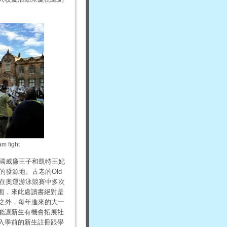
 fight
國威廉王子和凱特王妃
動的發源地。古老的Old
，在奧運游泳競賽中多次
面，來此處讀書絕對是
此之外，每年進來的大一
能讓新生有機會拓展社
入學前的新生註冊跟學