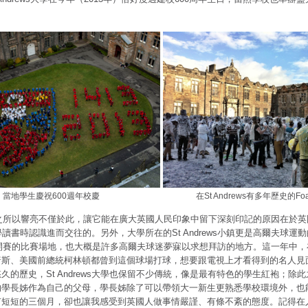
當地學生慶祝600週年校慶
在St Andrews有多年歷史的Foam
之所以響亮不僅於此，讓它能在廣大英國人民印象中留下深刻印記的原因在於英
ws大學讀書時認識進而交往的。另外，大學所在的St Andrews小鎮更是高爾夫球運
是公開賽的比賽場地，也大概是許多高爾夫球迷夢寐以求想拜訪的地方。這一年中
普斯、美國前總統柯林頓都曾到這個球場打球，想要跟電視上才看得到的名人見
久的歷史，St Andrews大學也保留不少傳統，像是最有特色的學生紅袍；除
的學長姊作為自己的父母，學長姊除了可以帶領大一新生更熟悉學校環境外，也
有短短的三個月，卻也讓我感受到英國人做事情嚴謹、有條不紊的態度。記得在