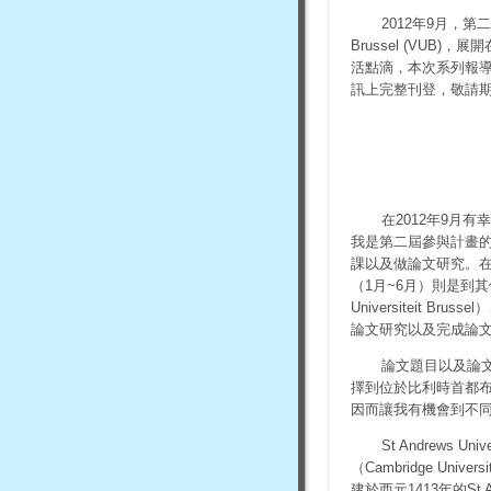
2012年9月，
Brussel
(VUB)
，展開
活點滴，本次系列報
訊上完整刊登，敬請
在2012年9月有幸能
我是第二屆參與計畫
課以及做論文研究。在上學
（1月~6月）則是到其他
Universiteit Br
論文研究以及完成論
論文題目以及論文
擇到位於比利時首都布
因而讓我有機會到不
St Andrews
（Cambridge U
建於西元1413年的S