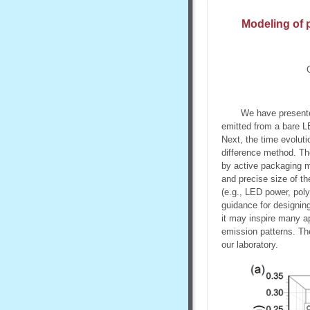
Modeling of p
We have presented
emitted from a bare LE
Next, the time evoluti
difference method. Th
by active packaging m
and precise size of t
(e.g., LED power, poly
guidance for designin
it may inspire many a
emission patterns. The
our laboratory.