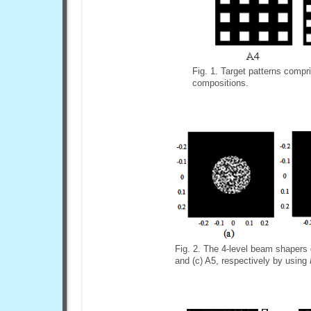
Fig. 1. Target patterns compr
compositions.
Fig. 2. The 4-level beam shapers d
and (c) A5, respectively by using