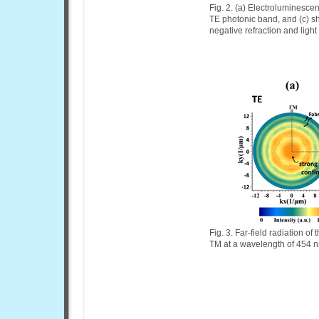
Fig. 2. (a) Electroluminesce
TE photonic band, and (c) s
negative refraction and ligh
Fig. 3. Far-field radiation o
TM at a wavelength of 454 