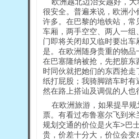
欧洲越北边治安越好，大
很安全。普遍来说，欧洲小
许多。在巴黎的地铁站，常
车厢，两手空空、两人一组
门即将关闭却又临时要出车
是。在欧洲随身贵重的物品
在巴塞隆纳被抢，先把脏东
时同伙就把她们的东西抢走
纸打屁股；我骑脚踏车时有
然在路上搭讪及调侃的人也
在欧洲旅游，如果提早规
票。有看过布鲁塞尔飞到米
规划交通的价位是火车>巴
贵，价差十分大，价位会变