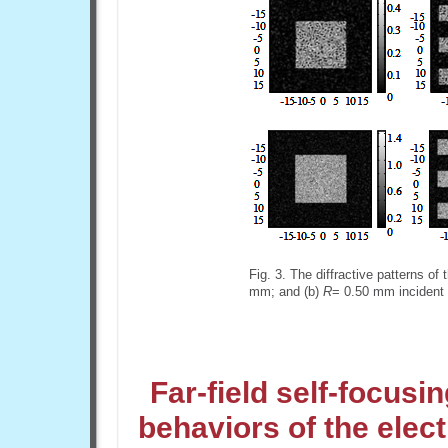
Fig. 3. The diffractive patterns o
mm; and (b)
R
= 0.50 mm incident
Far-field self-focusi
behaviors of the elec