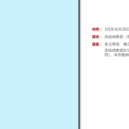
101年10月2
時間：
吳統雄教授（
講者：
多元學習、獨
講題：
吳統雄教授於
問｣。本所教