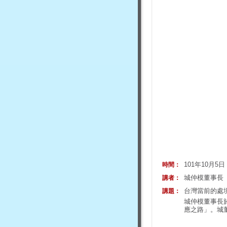
101年10月5
時間：
城仲模董事長
講者：
台灣當前的處
講題：
城仲模董事長
應之路」。城