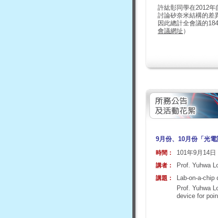
許紘彰同學在2012年的歐洲太陽
討論矽奈米結構的差異
因此總計全會議的18
會議網址
）
9月份、10月份「光
101年9月14
時間：
Prof. Yuhwa Lo
講者：
Lab-on-a-chip d
講題：
Prof. Yu
device for