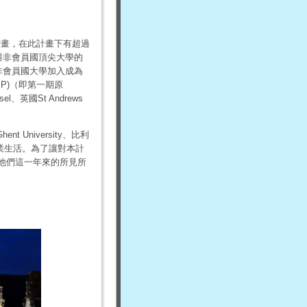
計畫，在此計畫下有超過
與非會員國頂尖大學的
非會員國大學加入成為
SP)
（即第一期原
sel
、英國
St Andrews
Ghent University
、
比利
業生活。
為了讓對本計
他們這一年來的所見所