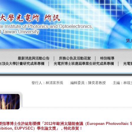
第八
最新消息與活動公告
│
所務公告及活動花絮
│
特別報導
向頂尖大學計畫研究成果專欄
│
光電所博士班應屆畢業生研究成果專欄
│
光電
發行人：林清富所長 編輯委員：陳奕君教授 主編：林筱文 發
博士生許紘彰榮獲「2012年歐洲太陽能會議（European Photovoltaic Sola
 Exhibition, EUPVSEC）學生論文獎」，特此恭賀！