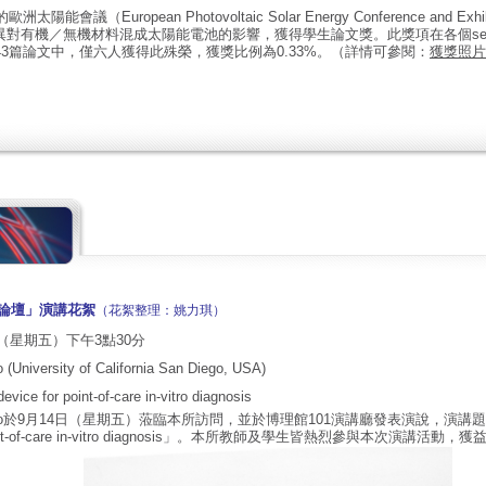
能會議（European Photovoltaic Solar Energy Conference and Exhi
對有機／無機材料混成太陽能電池的影響，獲得學生論文獎。此獎項在各個ses
43篇論文中，僅六人獲得此殊榮，獲獎比例為0.33%。（詳情可參閱：
獲獎照片
電論壇」演講花絮
（花絮整理：姚力琪）
日（星期五）下午3點30分
 (University of California San Diego, USA)
evice for point-of-care in-vitro diagnosis
hwa Lo於9月14日（星期五）蒞臨本所訪問，並於博理館101演講廳發表演說，演講題目為「
 point-of-care in-vitro diagnosis」。本所教師及學生皆熱烈參與本次演講活動，