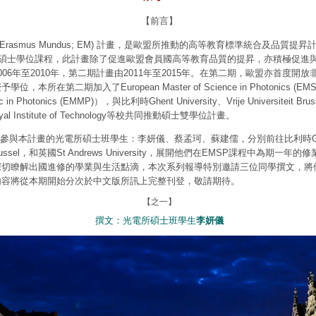
【前言】
Erasmus Mundus; EM)
計畫，是歐盟所推動的高等教育標準統合及品質提昇
碩士學位課程，此計畫除了促進歐盟會員國高等教育品質的提昇，亦積極促進
006
年至
2010
年，第二期計畫由
2011
年至
2015
年。在第二期，歐盟亦首度開放
授予學位，本所在第二期加入了
European Master of Science in Photonics (EM
 in Photonics (EMMP)
），與比利時
Ghent University
、
Vrije Universiteit Brus
al Institute of Technology
等校共同推動碩士雙學位計畫。
首批參與本計畫的光電所碩士班學生：李妍儀、蔡孟珂、蘇建儒，分別前往比利時
russel
，
和英國
St Andrews University
，展開他們在EMSP課程中為期一年的修
深切瞭解出國進修的學業與生活點滴，本次系列報導特別邀請三位同學撰文，將
內容將從本期開始分次於中文版所訊上完整刊登，敬請期待。
【之一】
撰文：光電所碩士班學生
李妍儀