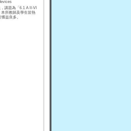
 devices
題為「6.1 A II-VI
 devices」。本所教師及學生皆熱
生皆獲益良多。