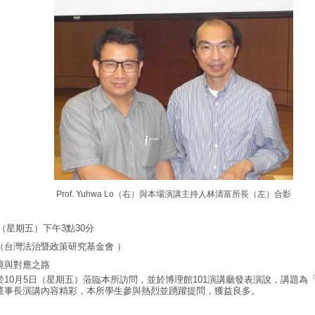
Prof. Yuhwa Lo
（右）與本場演講主持人林清富所長（左）合影
日（星期五）下午3點30分
（台灣法治暨政策研究基金會 ）
境與對應之路
於10月5日（星期五）蒞臨本所訪問，並於博理館101演講廳發表演說，講題為
董事長演講內容精彩，本所學生參與熱烈並踴躍提問，獲益良多。