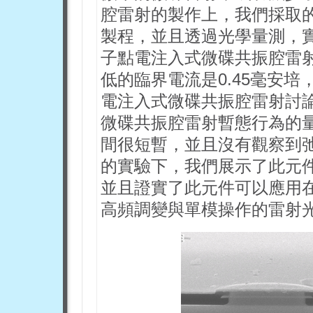
腔雷射的製作上，我們採取
製程，並且透過光學量測，
子點電注入式微碟共振腔雷射
低的臨界電流是0.45毫安培
電注入式微碟共振腔雷射討
微碟共振腔雷射暫態行為的
間很短暫，並且沒有觀察到
的實驗下，我們展示了此元件作
並且證實了此元件可以應用
高頻調變與單模操作的雷射