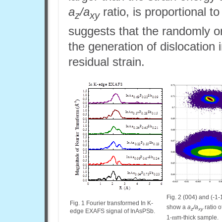
a
/a
ratio, is proportional to
z
xy
suggests that the randomly or
the generation of dislocation 
residual strain.
Fig. 2 (004) and (-
Fig. 1 Fourier transformed In K-
show a
a
/a
ratio o
z
xy
edge EXAFS signal of InAsPSb.
1-
m
m-thick sample.