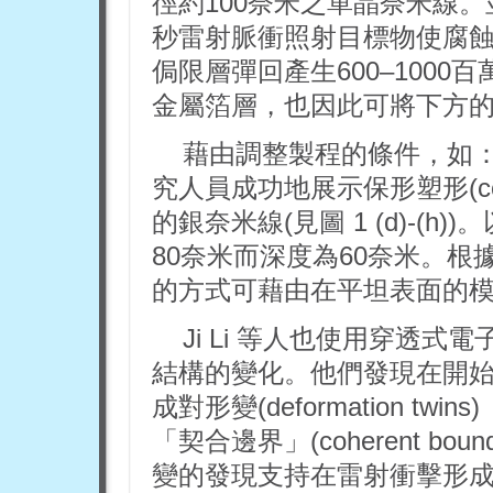
徑約100奈米之單晶奈米線。並使
秒雷射脈衝照射目標物使腐
侷限層彈回產生600–1000
金屬箔層，也因此可將下方的奈米
藉由調整製程的條件，如
究人員成功地展示保形塑形(conf
的銀奈米線(見圖 1 (d)-(
80奈米而深度為60奈米。
的方式可藉由在平坦表面的模具上達成
Ji Li 等人也使用穿透
結構的變化。他們發現在開
成對形變(deformation 
「契合邊界」(coherent b
變的發現支持在雷射衝擊形