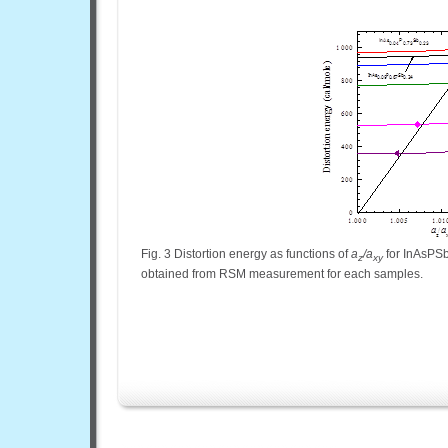
Fig. 3 Distortion energy as functions of
a
/a
for InAsPSb
z
xy
obtained from RSM measurement for each samples.