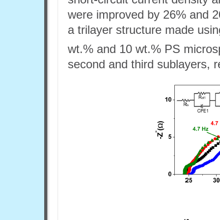
were improved by 26% and 2
a trilayer structure made usi
wt.% and 10 wt.% PS microsphe
second and third sublayers, r