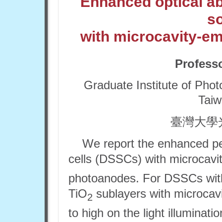
Enhanced optical ab
so
with microcavity-e
Profess
Graduate Institute of Phot
Taiw
臺灣大學
We report the enhanced pe
cells (DSSCs) with microcav
photoanodes. For DSSCs wit
TiO
sublayers with microcav
2
to high on the light illuminatio