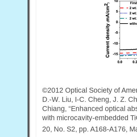
©2012 Optical Society of Ame
D.-W. Liu, I-C. Cheng, J. Z. C
Chiang, “Enhanced optical abso
with microcavity-embedded T
20, No. S2, pp. A168-A176, M