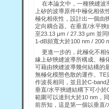
在本論文中，一種狹縫波
上矽的波導原件中極化相依
極化相依性，設計出一個由
定向耦合器。在垂直/水平
至23.13 μm / 27.33 μm
1-dB頻寬大於100 nm / 2
更進一步的，此極化不相
緣上矽狹縫波導所構成、極
可藉由狹縫波導幾何結構的
無極化模態色散的運作。TE
作波長相同，並且於C-band
垂直/水平狹縫結構下可小於0.1
範圍可以達到大於10 nm，
前所知，這是第一個以垂直