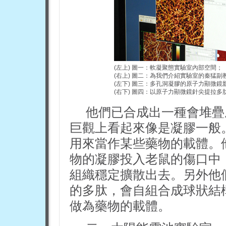
(左上)
圖一：軟凝聚態實驗室內部空間；
(右上)
圖二：為我們介紹實驗室的秦猛副
(左下)
圖三：多孔洞凝膠的原子力顯微鏡
(右下)
圖四：以原子力顯微鏡針尖提拉多
他們已合成出一種會堆疊
巨觀上看起來像是凝膠一般
用來當作某些藥物的載體。
物的凝膠投入老鼠的傷口中
組織穩定擴散出去。另外他
的多肽，會自組合成球狀結
做為藥物的載體。