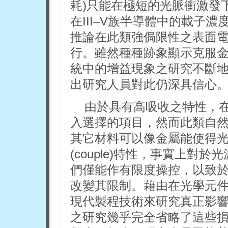
耗)只能在極短的光脈衝激發
在III–V族半導體中的載子濃度(ca
推論在此類強侷限性之表面
行。雖然種種跡象顯示克服
統中的增益現象之研究不斷
出研究人員對此仍深具信心
由於具有高吸收之特性，
入選擇的項目，然而此類自
其它材料可以像金屬能使得
(couple)特性，事實上對
們僅能作有限度操控，以致
改變其限制。藉由在光學元
現代製程技術來研究真正影
之研究幾乎完全省略了這些