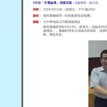
4月份「光電論壇」演講花絮
（花絮整理：姚力琪）
101年4月13日（星期五）下午3點30分
時間：
楊邦彥總經理（怡和創業投資集團）
講者：
大中華地區LED產業縱橫談
講題：
楊邦彥總經理於4月13日（星期五）蒞臨本所訪
縱橫談」。楊總經理本次演講內容精彩，演講
動，獲益良多。