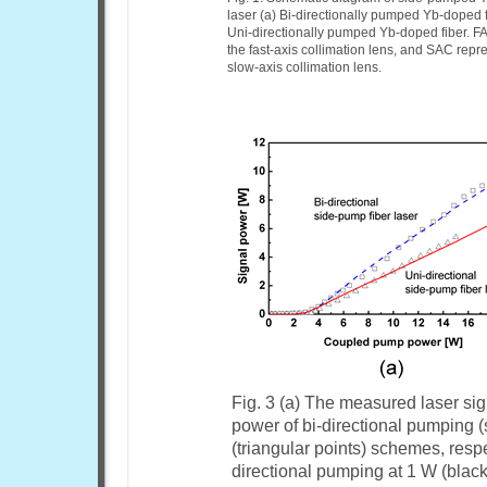
laser (a) Bi-directionally pumped Yb-doped f
Uni-directionally pumped Yb-doped fiber. F
the fast-axis collimation lens, and SAC repr
slow-axis collimation lens.
Fig. 3 (a) The measured laser si
power of bi-directional pumping 
(triangular points) schemes, respe
directional pumping at 1 W (blac