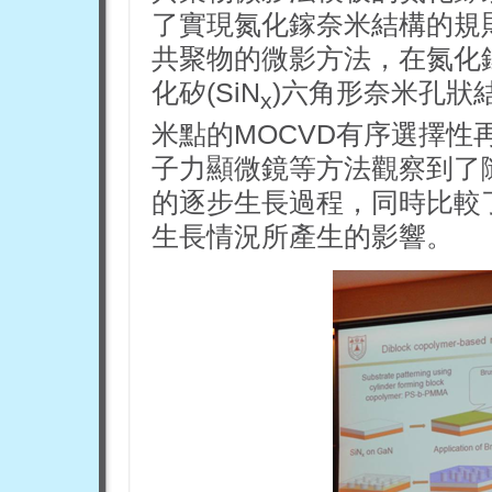
了實現氮化鎵奈米結構的規
共聚物的微影方法，在氮化
化矽(SiN
)六角形奈米孔狀
x
米點的MOCVD有序選擇
子力顯微鏡等方法觀察到了
的逐步生長過程，同時比較
生長情況所產生的影響。