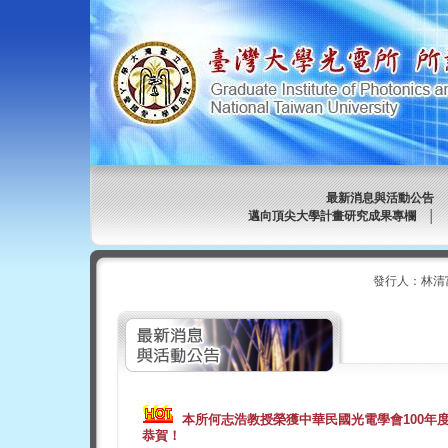
最新消息與活動公告
邁向頂尖大學計畫研究成果專欄
│
發行人：林清
本所何志浩教授榮獲中華民國光電學會
100
年
恭賀！