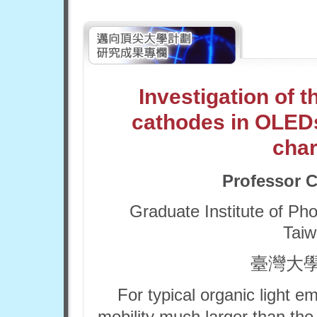
Investigation of t
cathodes in OLED
char
Professor
C
Graduate Institute of Pho
Taiw
臺灣大
For typical organic light e
mobility much larger than the