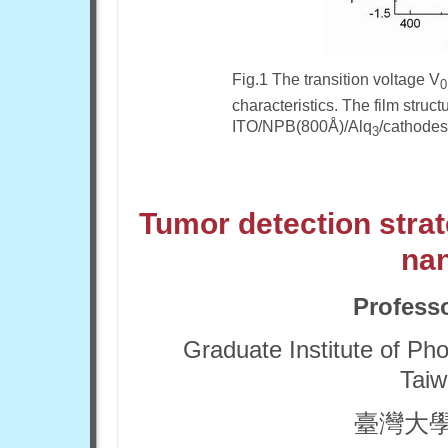
Fig.1 The transition voltage V
0
characteristics. The film struc
ITO/NPB(800Å)/Alq
/cathodes
3
Tumor detection strat
na
Profess
Graduate Institute of Pho
Taiw
臺灣大