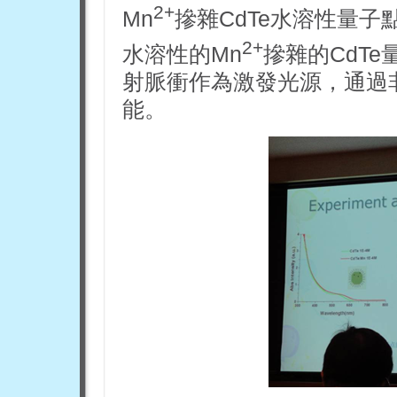
2+
Mn
摻雜CdTe水溶性量
2+
水溶性的Mn
摻雜的CdT
射脈衝作為激發光源，通過
能。