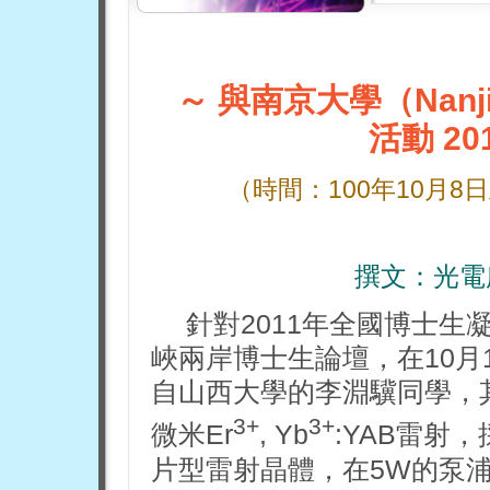
～ 與南京大學（Nanji
活動 20
（時間：
100
年10月8
撰文：
光電
針對2011年全國博士
峽兩岸博士生論壇，在10月
自山西大學的李淵驥同學，其
3+
3+
微米Er
, Yb
:YAB雷射
片型雷射晶體，在5W的泵浦