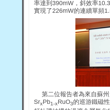
率達到390mW，斜效率10
實現了226mW的連續單頻1
第二位報告者為來自蘇州
Sr
Pb
RuO
的巡游鐵磁性
x
1-x
3