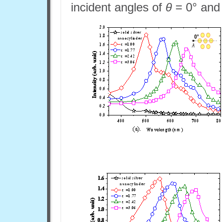
incident angles of
θ
= 0° and