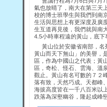
會議行程為7月6日與7月
氣也放晴了，南大在第三天
校的博士班學生與我們到南
生活與思想上有更深度及廣
生互道再見後，我們就與南
4.5小時車程遠的黃山，底
黃山位於安徽省南部，名
黃山而天下無山」的美譽，
區，作為中國山之代表；黃
區，奇松、怪石、雲海、溫泉
觀止。黃山有名可數的７２
落有致，天然巧成。天都峰
海拔高度皆在一千八百米以
跌落為深壑幽谷，隆起成峰