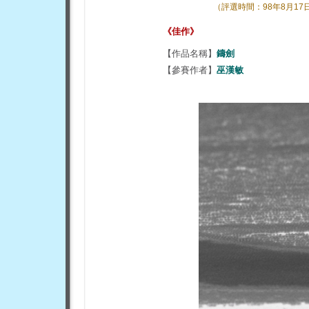
（
評選時間：98
年8月
17
《佳作》
【作品名稱】
鑄劍
【參賽作者】
巫漢敏