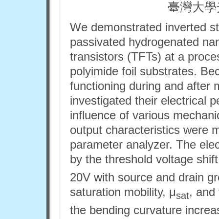
臺灣大學
We demonstrated inverted s
passivated hydrogenated nanoc
transistors (TFTs) at a proc
polyimide foil substrates. B
functioning during and after 
investigated their electrical 
influence of various mechanic
output characteristics wer
parameter analyzer. The elect
by the threshold voltage shif
20V with source and drain gr
saturation mobility, μ
, and
sat
the bending curvature increa