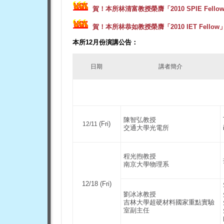
賀！
本所林清富教授
榮膺「2010 SPIE Fell
賀！
本所林恭如教授榮膺「2010 IET Fellow
本所12月份演講公告：
日期
講者簡介
陳智弘教授
(Fri)
12/11
交通大學光電所
程光煦教授
南京大學物理系
12/18 (Fri)
劉冰冰教授
吉林大學超硬材料國家重點實驗
室副主任