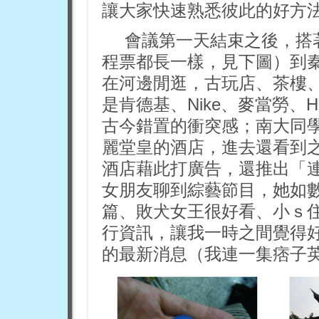
讓大家快速熟悉彼此的好方
會議第一天結束之後，搭
程票都長一樣，見下圖）到
在河邊閒逛，古玩店、茶樓
是肯德基、Nike、麥當勞、H
古今錯置的衝突感；南大同
麗堂皇的酒店，進去還看到
酒店藉此打廣告，還推出「
女朋友聊到綜藝節目，她如
篇、敗犬女王很好看、小ｓ
行資訊，讓我一時之間覺得
的最新消息（我連一集痞子