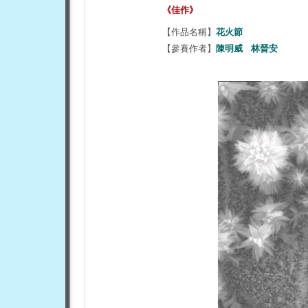
《佳作》
【作品名稱】
花火節
【參賽作者】
陳明威 林晉安