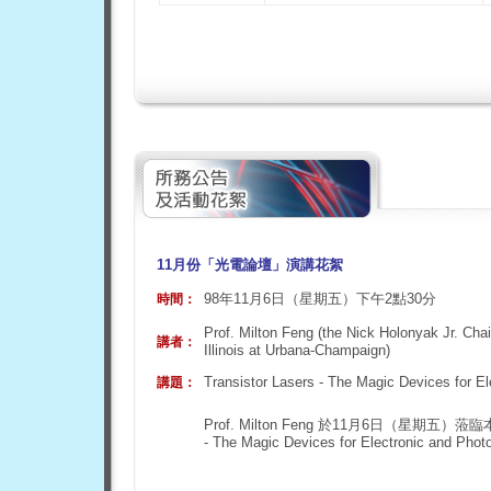
11月份「光電論壇」演講花絮
98年11月6日（星期五）下午2點30分
時間：
Prof. Milton Feng (the Nick Holonyak Jr. Chai
講者：
Illinois at Urbana-Champaign)
Transistor Lasers - The Magic Devices for El
講題：
Prof. Milton Feng 於11月6日（星期五
- The Magic Devices for Electro