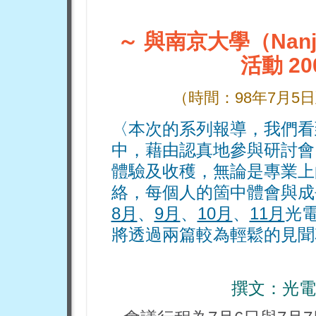
～ 與南京大學（Nanji
活動 2
（時間：
9
8
年7月5
〈本次的系列報導，我們看
中，藉由認真地參與研討會
體驗及收穫，無論是專業上
絡，每個人的箇中體會與成
8月
、
9月
、
10月
、
11月
光
將透過兩篇較為輕鬆的見聞
撰文：
光電