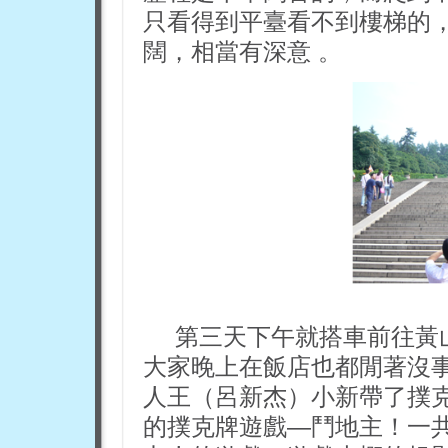
只看得到平臺看不到樓梯的
闊，相當有深意 。
第三天下午就搭車前往黃
大家晚上在飯店也都閒著沒
人王（呂新杰）小新帶了撲
的撲克牌遊戲—鬥地主！一共