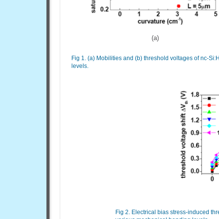
(a)
Fig 1. (a) Mobilities and (b) threshold voltages of nc-
levels.
Fig 2. Electrical bias stress-induced th