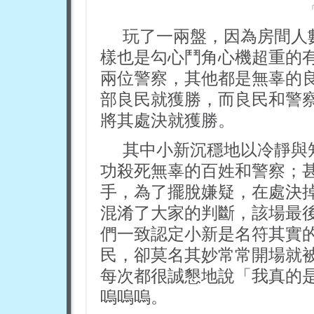
玩了一兩盤，因為房間人
樣也是勾心鬥角心機超重的
兩位警察，其他都是無辜的
部良民就獲勝，而良民和警
將其處決就獲勝。
其中小新沉穩地以冷靜與
功殺死無辜的百姓和警察；
手，為了擺脫嫌疑，在處決
混淆了大家的判斷，該場最
們一致認定小新是名符其實
民，卻莫名其妙常常開場就
每次都很誠懇地說「我真的
嗚嗚嗚。