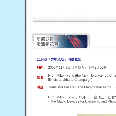
11月份「光电论坛」演讲花絮
2009年11月6日（星期五）下午2点30分
时间：
Prof. Milton Feng (the Nick Holonyak Jr. Chai
讲者：
Illinois at Urbana-Champaign)
Transistor Lasers - The Magic Devices for El
讲题：
Prof. Milton Feng 于11月6日（星期五
- The Magic Devices for Electro