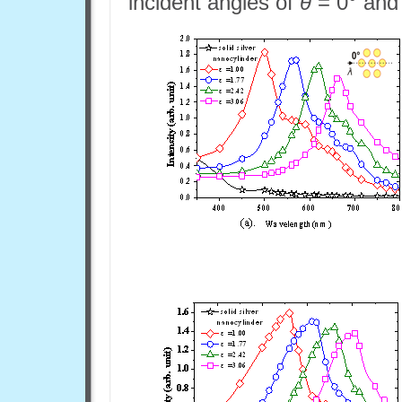
incident angles of
θ
= 0° and