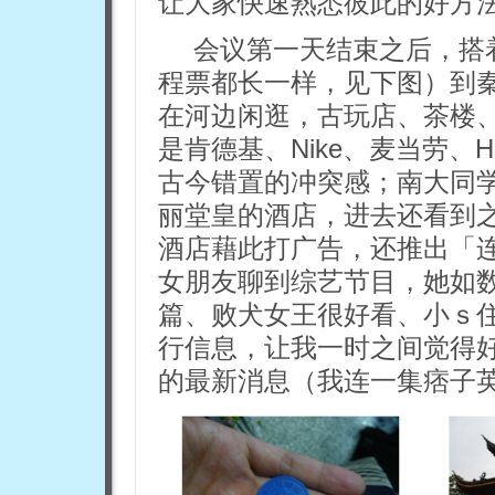
让大家快速熟悉彼此的好方
会议第一天结束之后，搭
程票都长一样，见下图）到
在河边闲逛，古玩店、茶楼
是肯德基、Nike、麦当劳、H
古今错置的冲突感；南大同
丽堂皇的酒店，进去还看到
酒店藉此打广告，还推出「
女朋友聊到综艺节目，她如
篇、败犬女王很好看、小ｓ
行信息，让我一时之间觉得
的最新消息（我连一集痞子