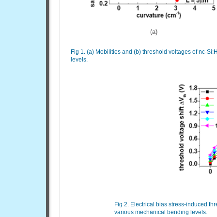
(a)
Fig 1. (a) Mobilities and (b) threshold voltages of nc-
levels.
Fig 2. Electrical bias stress-induced th
various mechanical bending levels.