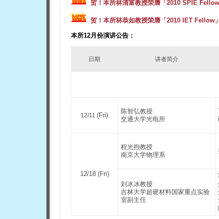
贺！
本所林清富教授
荣膺「2010 SPIE Fell
贺！
本所林恭如教授荣膺「2010 IET Fellow
本所12月份演讲公告：
日期
讲者简介
陈智弘教授
(Fri)
12/11
交通大学光电所
程光煦教授
南京大学物理系
12/18 (Fri)
刘冰冰教授
吉林大学超硬材料国家重点实验
室副主任