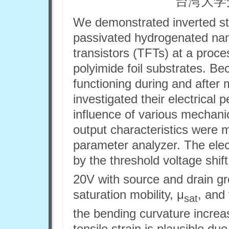
台湾大学
We demonstrated inverted s
passivated hydrogenated nanoc
transistors (TFTs) at a proc
polyimide foil substrates. B
functioning during and after 
investigated their electrical 
influence of various mechanic
output characteristics wer
parameter analyzer. The elect
by the threshold voltage shif
20V with source and drain gr
saturation mobility, μ
, and
sat
the bending curvature increa
tensile strain is plausible d