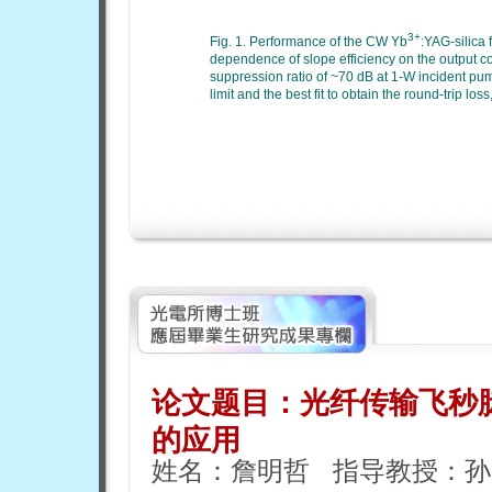
3+
Fig. 1. Performance of the CW Yb
:YAG-silica 
dependence of slope efficiency on the output c
suppression ratio of ~70 dB at 1-W incident pu
limit and the best fit to obtain the round-trip loss
论文题目：光纤传输飞秒
的应用
姓名：詹明哲 指导教授：孙