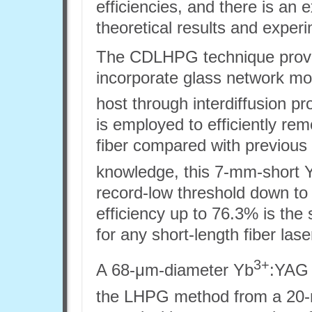
efficiencies, and there is an
theoretical results and experi
The CDLHPG technique provid
incorporate glass network mod
host through interdiffusion p
is employed to efficiently re
fiber compared with previous s
knowledge, this 7-mm-short 
record-low threshold down t
efficiency up to 76.3% is the 
for any short-length fiber la
3+
A 68-μm-diameter Yb
:YAG 
the LHPG method from a 20