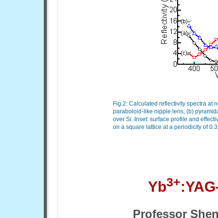
Fig.2: Calculated reflectivity spectra at
paraboloid-like nipple lens, (b) pyramida
over Si. Inset: surface profile and effec
on a square lattice at a periodicity of 0.
3+
Yb
:YAG-
Professor
Shen