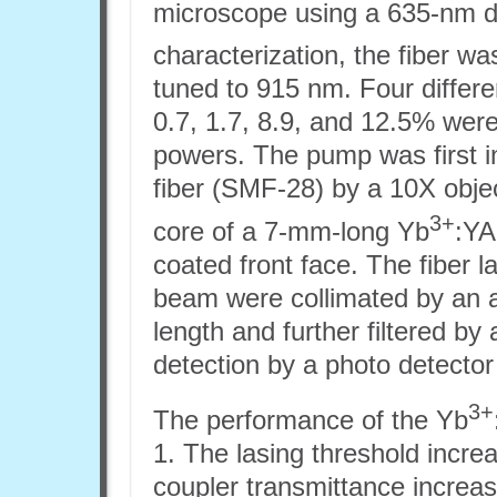
microscope using a 635-nm di
characterization, the fiber wa
tuned to 915 nm. Four differe
0.7, 1.7, 8.9, and 12.5% were
powers. The pump was first i
fiber (SMF-28) by a 10X objec
3+
core of a 7-mm-long Yb
:YA
coated front face. The fiber 
beam were collimated by an 
length and further filtered by
detection by a photo detector
3+
The performance of the Yb
1. The lasing threshold incr
coupler transmittance increa