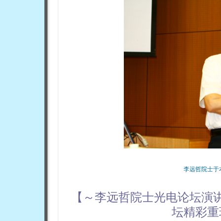
李远哲院士于
【～李远哲院士光电论坛演
坛
精彩重