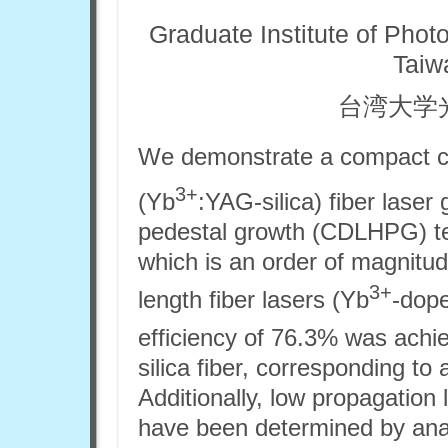
Graduate Institute of Phot
Taiw
台湾大学
We demonstrate a compact 
3+
(Yb
:YAG-silica) fiber lase
pedestal growth (CDLHPG) te
which is an order of magnitud
3+
length fiber lasers (Yb
-dope
efficiency of 76.3% was ach
silica fiber, corresponding t
Additionally, low propagation
have been determined by anal