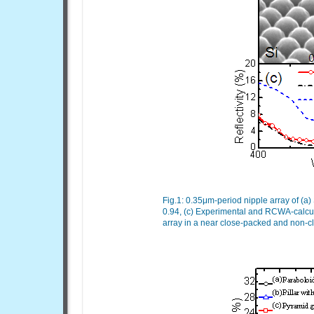
Fig.1: 0.35
μ
m-period nipple array of (a)
0.94, (c) Experimental and RCWA-calculat
array in a near close-packed and non-c