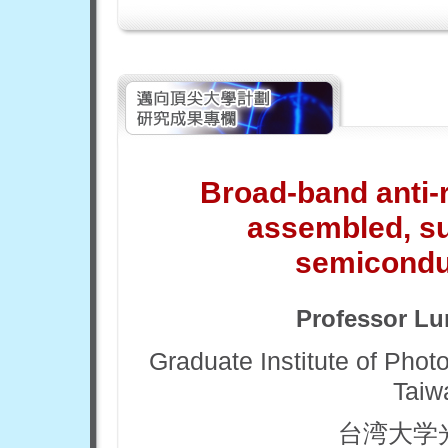
Broad-band anti-re
assembled, su
semiconduc
Professor Lu
Graduate Institute of Phot
Taiw
台湾大学