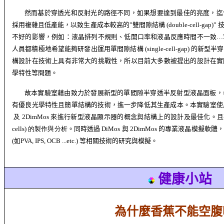
然而基於穿透光和反射光的路徑不同，如果想要達到最佳的亮度，迄
採用複雜且低產能，以致生產成本較高的
”
雙間隙結構
(double-cell-gap)”
不好的影響，例如：液晶排列不規則、低開口率和液晶反應時間不一致
…
人員都積極地希望能夠研發出運用單間隙結構
(single-cell-gap)
的新型半穿
構設計在技術上具有非常大的挑戰性，
所以目前大多數被
提出的設計
在實
學特性等問題。
故
本實驗室藉由致力於發展
新型
的單間隙半穿透半反射型液晶面板，
有優良光學特性且簡單結構的技術，進一步降低其生產成本。本實驗室使
及
2DimMos
來進行
新型
液晶顯示器
的概念與結構上的設計及最佳化
。且
cells) 的製作與分析
。同時
透過
DiMos
與
2DimMos
的專業
液晶模擬軟體
(
如
PVA, IPS, OCB ...etc.)
等相關技術的
研究
與
模擬。
健康小站
為什麼香蕉不能空腹