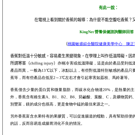
有此一說：
在電視上看到關於香蕉的報導：為什麼不能空腹吃香蕉？
KingNet
營養保健諮詢醫師回答
（
桃園敏盛綜合醫院健康美學中心
陳正
香蕉對低溫十分敏感，容易產生黑變現象，在學理上叫作低溫障礙。因
所謂寒害（
chilling injury
）
亦稱冷害或低溫障礙，這是由於產品受到低
產品而異，一般為13℃以下，冰點以上，有些對低溫特別敏感的產品只
蕉等，而有些產品在低至2～3℃左右才會引起寒害如荔枝、馬鈴薯等。
香蕉僅含少量的蛋白質和微量脂肪，而碳水化合物達20%，是熱量的
外，香蕉含有維生素A、B1、B2、B6、菸鹼酸、葉酸、C，及礦物質
別豐富，鎂的成分也很高，更是食物中錳的最佳來源之一。
另外香蕉富含水果特有的果膠質，可以促進腸道的蠕動，具有幫助排便
的話，反而容易造成腸胃消化不良的情況。