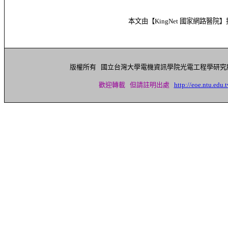
本文由【
KingNet
國家網路醫院】
版權所有 國立台灣大學電機資訊學院光電工程學研
歡迎轉載 但請註明出處
http://eoe.ntu.edu