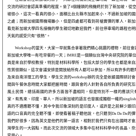
交流的研討會認真準備的程度。坐了
4
個鐘頭的飛機終於到了新加坡，從
坡很小，這次一看真的很小，面積比台北縣市加起來小，不過新加坡的國
之處；而新加坡國際機場雖小，但是四處都可看到荷槍實彈的軍人，新加
看見新加坡大學四名接機的學生親切地歡迎我們，前往停車場的路程也明
天氣的感受只有“很熱”。
Workshop
的當天，大家一早就集合拿著我們精心挑選的禮物，前往會
新加坡大學唯一有吃早餐的一天；
IMRE
是一個類似台灣中央研究院的單
員是來自於學校教授，特別是材料科學所，包括大部分的學生也都是來自
性質很類似，這次會議安排是開放給所有人都可以參加，所以有許多的聽
及來自南洋理工的學生，學生交流的
workshop
辦的完全是依據國際研討會
間與午餐休息時間大家都把握時間，跟與會的人針對各自所負責的研究互
風土民情，總括兩國的許多方面皆不盡相同，但是特別不一樣的應該只
家，有馬來、印度、華人，所以新加坡的語言也發展成獨樹一幟的
singlish
真的不適應聽不懂，其中令我印象深刻的是印度人，或許是之前鮮少跟印
語的口音真的完全聽不懂，即使看著稿子聽他說，也只聽到
Da Da Da
的彈
我們好很多，因為英文是他們的第一語言，相對於我們只有在出國時才會
灣學生的一大弱點。而此次交流的領域大多集中在材料科學中的長晶、奈
究用心。