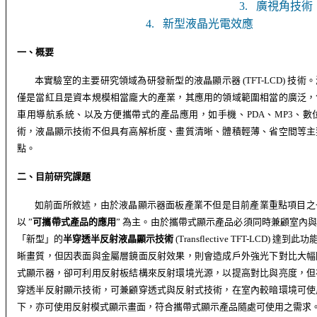
3.
廣視角技術
4.
新型液晶光電效應
一、概要
本實驗室的
主要
研究領域
為
研發
新
型
的液晶顯示
器
(TFT-LCD)
技術。
僅是當紅且是資本規模相當龐大的產業，其應用的領域範圍相當的廣泛，
車用導航系統、以及方便攜帶式的產品應用，如手機、
PDA
、
MP3
、數
術，液晶顯示技術不但具有高解析度、畫質清晰、體積輕薄、
省空間
等主
點。
二、目前研究課題
如前面所敘述，由於液晶顯示器面板產業不但是目前產業重點項目之
以
”
可攜帶式產品的應用
”
為主。由於攜帶式顯示產品必須同時兼顧室內
「新型」的
半穿透半反射液晶顯示技術
(Transflective TFT-LCD)
達到此功
晰畫質，但因表面與金屬層鏡面反射效果，則會造成戶外強光下對比大幅
式顯示器，卻可利用反射板結構來反射環境光源，以提高對比與亮度，但
穿透半反射顯示技術，可兼顧穿透式與反射式技術，在室內較暗環境可使
下，亦可使用反射模式顯示畫面，符合攜帶式顯示產品隨處可使用之需求