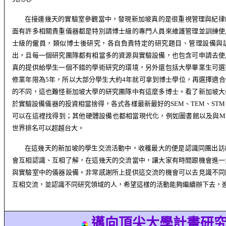
在接連幾天的實驗室參觀當中，發現新加坡真的是很重視管理與紀律
面有許多相關貴重儀器都是特別請博士級的專門人員來維護管理並訓練使
士級的僱員，類似博士後研究，各自負責特定的研究題目、管理設備與
出，且每一個研究團隊都有相當多的資源與實驗設備，也包含可申請去使
真的提供給學生一個不錯的學術研究的環境，另外還包括大學畢業生可選
修業年限為
5
年，所以大部分學生大約
4
年就可拿到博士學位，再選擇適合
的不同，這也難怪新加坡大學的研究團隊中有這麼多博士。看了新加坡大
於實驗設備儀器的投資相當捨得，各式各樣最新最好的
SEM
、
TEM
、
STM
可以在這裡找得到；其他硬體設備也都相當現代化，例如圖書館以及與
M
世界排名可以超越台大。
在這幾天的新加坡的學生交流活動中，收穫最大的便是認識同團出訪
會互相認識、互相了解，在這幾天的交流當中，讓大家有時間跟機會進一
與實驗室中的儀器設備。非常感謝所上提供這交流的機會可以去見識不同
互相交流，並認識不同研究領域的人，希望這樣的活動能夠繼續辦下去，
邁向頂尖大學計畫研