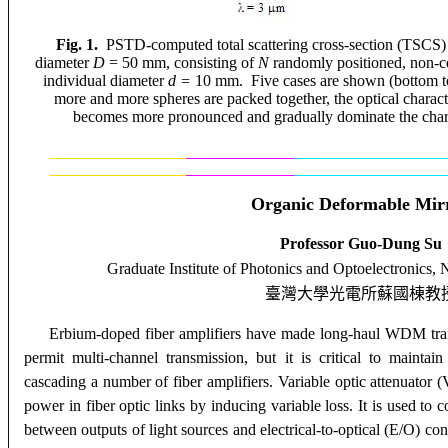
Fig. 1.
PSTD-computed total scattering cross-section (TSCS) sp
diameter
D
= 50
m
m, consisting of
N
randomly positioned, non-con
individual diameter
d =
10
m
m. Five cases are shown (bottom t
more and more spheres are packed together, the optical charact
becomes more pronounced and gradually dominate the charact
Organic Deformable Mir
Professor
Guo-Dung
Su
Graduate Institute of Photonics and Optoelectronics
, 
臺灣大學光電所蘇國棟教
Erbium-doped fiber amplifiers have made long-haul WDM trans
permit multi-channel transmission, but it is critical to maintain 
cascading a number of fiber amplifiers. Variable optic attenuator 
power in fiber optic links by inducing variable loss. It is used to c
between outputs of light sources and electrical-to-optical (E/O) conv