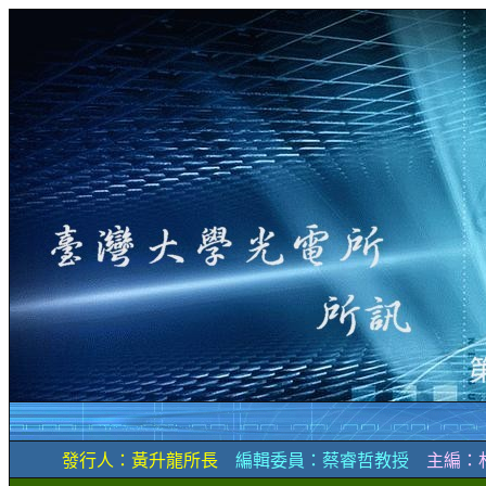
發行人：黃升龍所長
編輯委員：蔡睿哲教授
主編：