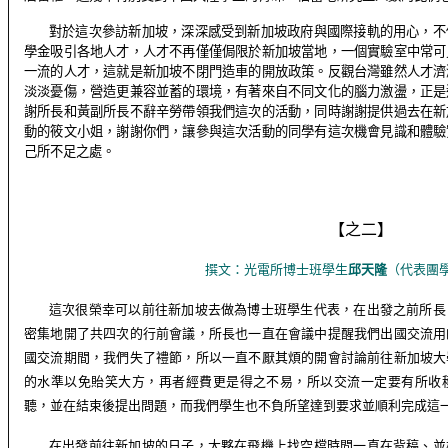
對於這次參訪新加坡，深深感受到新加坡政府與國際接軌的用心，不
學金吸引各地人才，人才不再僅僅侷限於新加坡當地，一個實驗室中常可
一流的人才，這就是新加坡不閉門造車的開放政策。反觀台灣雖然人才濟
淡淡憂傷，營造更兼容並蓄的環境，有著來自不同文化的腦力激盪，正是
謝所長和黃副所長不辭辛勞帶領我們這次的活動，同時謝謝提供過去在新
動的筱文小姐，謝謝你們，讓參與這次活動的同學有這次機會見識和體驗
己所不足之處。
【
之二
】
撰文：
光電所博士班學生
邱天隆
（
代表團
這次很榮幸可以前往新加坡去做為博士班學生代表，在出發之前所長
密集地開了共四次的行前會議，所長也一直在會議中提醒我們出國交流用
國交流期間，我們失了禮節，所以一直不厭其煩的開會討論前往新加坡大
的水準以免貽笑大方，再者經費更是得之不易，所以交流一定要有所收
聽，並在結束後提出問題，而我們學生也不負所望達到要求並順利完成這
在出發前往新加坡的日子，大夥在飛機上找空檔時間一直在背稿、並