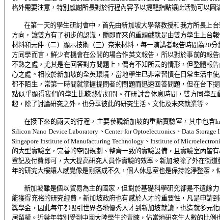
格外需要注意，特別感謝所長對於行程內容予以提醒指點讓此活動可以圓
在第一天的學生研討會中，首先由新加坡大學蔡教授和我方所長上台
方向，讓雙方有了初步的認識，隨即而來的重頭戲就是由雙方學生上台報
材料和元件（二）顯示技術（三）奈米材料，每一演講者報告時間為
20
分
方同學而言，鮮少有機會在公開的場合作英文報告，所以對於事前的報告
不熟之處，尤其是在回答對方問題上，偶有不知所云的情形，但整體報告
心之處。相較於新加坡的全英環境，當地學生已非常習慣在日常生活中使
都不陌生，常第一時間就掌握提問者的問題而迅速回答問題，但在台下提
點似乎顯得我們的學生比較熱情好問。在研討會休息時間，雙方同學互
趣，除了討論研究之外，也分享彼此的研究生活、文化及未來就業等。
在接下來的兩天的行程，主要參觀新加坡的重點實驗室，其中包含
I
Silicon Nano Device Laboratory
、
Center for Optoelectronics
、
Data Storage I
Singapore Institute of Manufacturing Technology
、
Institute of Microelectron
的大型實驗室，完善的空間規劃、整齊一致的實驗設備，且實驗室內皆有
登記及付費即可，大大提高研究人員作實驗的效率。新加坡除了外在街道
年的研究大樓讓人感覺像是剛落成不久，個人休息室也是保持乾淨整潔，
新加坡雖是個以貿易為主的國家，但對於基礎科學研究卻是不遺餘力
能獲得充裕的研究經費，新加坡政府也有感於人才的重要性，凡是申請到
獎學金，因此每年都吸引世界各地優秀人才到新加坡就讀，也造就多元化
居留權。近幾年特別受到中國大陸學生的青睞，佔當地研究生人數的比例