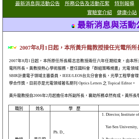
最新消息與活動公告
所務公告及活動花絮
特別報導
實驗室介紹
健康小站
最新消息與活動
2007
年
8
月
1
日起，本所黃升龍教授接任光電所所
2007
年
8
月
1
日起，本所原任所長楊志忠教授兩任六年任期結束，由本所
電所所長。黃教授熱心學術服務，歷任國科會「群組策略規畫」光電領域
SBIR計畫電子領域主審委員，IEEE/LEOS台北分會會長，光學工程學
學合作獎，目前亦是光電領域著名期刊 Optics Letters 之 Topical Editor。
黃升龍教授自
2006
年
2
月起擔任本所副所長，襄助所務卓然有成。黃所長
職別
姓名
學
歷
1. Director, Institute 
Yat-Sen University,
Ph. D.,