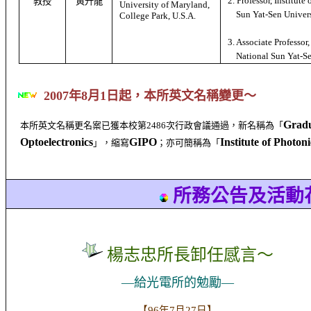
2. Professor, Institute
教授
黃升龍
University of Maryland,
Sun Yat-Sen Univers
College Park,
U.S.A.
3. Associate Professor,
National Sun Yat-Se
2007
年
8
月
1
日起，本所英文名稱變更～
Gradu
本所英文名稱更名案已獲本校第
2486
次行政會議通過，新名稱為「
Optoelectronics
GIPO
Institute of Photon
」，縮寫
；亦可簡稱為「
所務公告及活動
楊志忠所長卸任感言～
—給光電所的勉勵—
【96
年
7
月
27
日
】