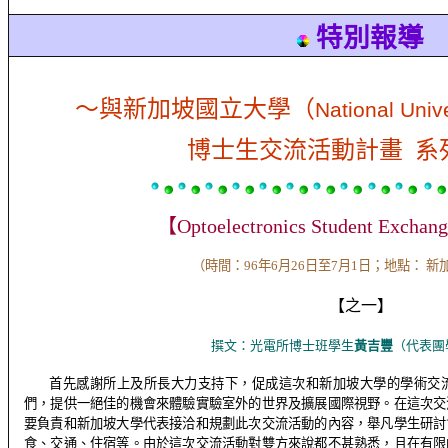
特別報導
～與新加坡國立大學（
National Unive
博士生交流活動計畫 系
【
Optoelectronics Student Exchan
（時間：
9
6
年6月26日至7月1日；地點： 
【
之一
】
撰文：
光電所博士班學生
黃吉豐
（
代表團
首先感謝所上及所長大力支持下，促成這次和新加坡大學的學術交
們，提供一絕佳的機會來體驗實驗室外的世界及擴展國際視野。在這次交
要負責和新加坡大學代表接洽和規劃此次交流活動的內容，舉凡學生研討
食、交通、住宿等。由於這次交流活動對雙方來說都不甚熟悉，且在有限