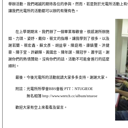
舉辦活動，我們竭誠的期待各位的參與，然而，若是對於光電所活動上有
讓我們光電所的活動都可以辦的有聲有色。
在上學期期末，我們辦了一個畢業聯歡會，很感謝所辦施
姐、力琪、姿妤、戴仰、筱文的指導，讓我學到了很多，以及
謝若蘭、蔡宏鑫、蘇文彥、胡益寧、陳庭皓、康鎮璽、洪健
豪、陳于堂、許顧輝、黃國忠、陳年謀、陳冠宇、蕭宇廷，謝
謝你們的熱情贊助，沒有你們的話，活動不可能會進行的這麼
順利。
最後，今後光電所的活動就請大家多多支持，謝謝大家。
附註：光電所所學會
BBS
會板
PTT
：
NTUGIEOE
無名相簿
http://www.wretch.cc/album/ntueoe
歡迎大家有空上來看看及留言。