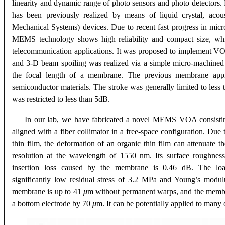
linearity and dynamic range of photo sensors and photo detectors. 
has been previously realized by means of liquid crystal, aco
Mechanical Systems) devices. Due to recent fast progress in mi
MEMS technology shows high reliability and compact size,
telecommunication applications. It was proposed to implement VO
and 3-D beam spoiling was realized via a simple micro-machined 
the focal length of a membrane. The previous membrane app
semiconductor materials. The stroke was generally limited to less
was restricted to less than 5dB.
In our lab, we have fabricated a novel MEMS VOA consistin
aligned with a fiber collimator in a free-space configuration. Due 
thin film, the deformation of an organic thin film can attenuate t
resolution at the wavelength of 1550 nm. Its surface roughn
insertion loss caused by the membrane is 0.46 dB. The load
significantly low residual stress of 3.2 MPa and Young’s modu
membrane is up to 41
μ
m without permanent warps, and the mem
a bottom electrode by 70
μ
m. It can be potentially applied to many o