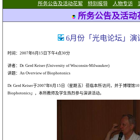
所务公告及活动花絮
特别报导
人物专访
所务公告及活动
6
月份「光电论坛」演
时间：
2007
年
6
月
15
日下午
4
点
30
分
讲者：
Dr.
Gerd Keiser
(University of Wisconsin-Milwaukee)
讲题：
An Overview of Biophotonics
Dr. Gerd Keiser
于
2007
年
6
月
15
日（星期五）莅临本所访问，并于博理馆
10
Biophotonics
」，本所教师及学生热烈参与演讲活动
。