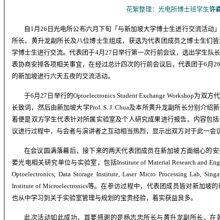
花絮整理：
光电所博士班学生
许
自
1
月
26
日光电所公布六月下旬「与新加坡大学博士生进行交流活动
所长、黄升龙副所长及八位博士生组成，获选为代表团成员之博士生们皆
学博士生进行交流。代表团于
4
月
27
日举行第一次行前会议，选出学生队
表协商安排各项相关事宜，在经过总计四次的行前会议后，代表团于
6
月
2
的新加坡进行六天五夜的交流活动。
于
6
月
27
日举行的
Optoelectronics Student Exchange Workshop
为双方代
长致词，然后由新加坡大学
Prof. S. J. Chua
及本所黄升龙副所长分别介绍新
着便是双方学生代表针对所属实验室及个人研究成果进行报告，内容包括
议进行过程中，与会者与演讲者之互动相当热烈，显示出双方对于此一会
在会议圆满落幕后，接下来的两天代表团成员在新加坡方面细心的安
要光电相关研究单位与实验室，包括
Institute of Material Research and En
Optoelectronics, Data Storage Institute, Laser Micro Processing Lab, Sing
Institute of Microelectronics
等。在参访过程中，代表团成员皆对新加坡的
也从中学习到关于实验室管理与规划的宝贵经验，着实获益良多。
此次活动如此成功，首要感谢的是杨志忠所长与黄升龙副所长，在