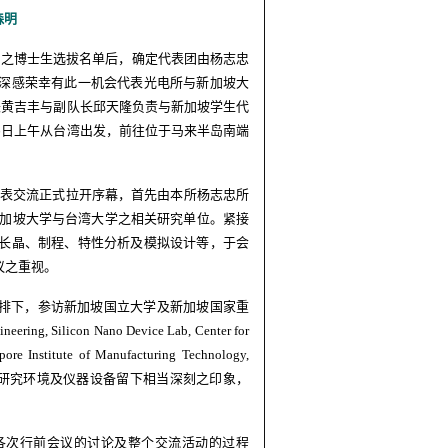
森明
」之博士生选拔名单后，确定代表团由杨志忠
深感荣幸有此一机会代表光电所与新加坡大
长黄吉丰与副队长邱天隆负责与新加坡学生代
6
日上午从台湾出发，前往位于马来半岛南端
表交流正式拉开序幕，首先由本所杨志忠所
加坡大学与台湾大学之相关研究单位。紧接
长晶、制程、特性分析及模拟设计等，于会
议之重视。
排下，参访新加坡国立大学及新加坡国家重
gineering, Silicon Nano Device Lab, Center for
apore Institute of Manufacturing Technology,
研究环境及仪器设备留下相当深刻之印象，
各次行前会议的讨论及整个交流活动的过程