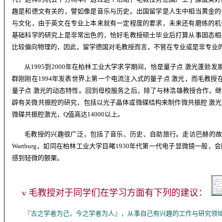
趣是和德文有关的，譬如像是音乐与历史。出国留学是人生中相当黄金的
与文化，由于英文在专业上本来就有一定程度的要求，未来还有磨练的机
基础科学的研究上是非常出色的，恰好毛教授硕士毕业后打算从事固态相
比较偏向物理的，因此，留学德国对毛教授而言，不管在专业或是非专业
从
1995
到
2000
年在柏林工业大学求学期间，恰是量子点 激光蓬勃发
群刚刚在
1994
年发表世界上第一个电流注入式的量子点 激光，而毛教授
量子点 激光的动态特性。回到母校服务之后，除了与林浩雄教授合作，
辟有关微共振腔的研究，包括以光子晶体或微碟结构来制作微共振腔 激
微碟共振腔激光，
Q
值高达
14000
以上。
毛教授的兴趣很广泛，包括了音乐、历史、自助旅行。走访巴赫的
Wartburg
，如同在柏林工业大学目睹
1930
年代第一代电子显微镜一般，会
感到轻微的颤栗。
v
毛
教授
对于同学们在学习方面有下列的建议：
『古之学者为己，今之学者为人』，从事自己有兴趣的工作与研究领