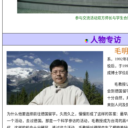
参与交流活动双方师长与学生合
人物专访
毛
系，
1992
年
役后，于
19
成博士学位
毛教授
会到德国留
十分自然，
来别人问及
为什么他要选择前往德国留学。久而久之，慢慢形成了这样的答案：最早
一个活动，去过德国。那是一个科学参访的活动，毛教授成为台湾的高
代，这样的机会十分稀罕。透过这个活动，毛教授对德国产生了朦胧美好