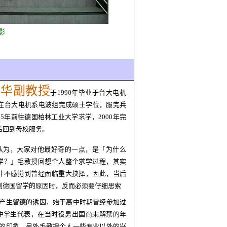
影
明华副教授
于
1990
年毕业于台大电机
在台大电机系电波组完成硕士学位，服完兵
95
年前往德国柏林工业大学求学，
2000
年完
后回到母校服务。
认为，大家对他最好奇的一点，是「为什么
学？」毛教授回想个人整个求学过程，其实
并不感觉到曾经面临重大抉择，因此，当后
到德国留学的原因时，反而必须要仔细思索
产生留德的诱因，始于高中时期曾经参加过
中学生代表，在当时役男出国尚未解禁的年
的印象。另外毛教授个人一些专业以外的兴