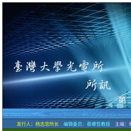
发行人：杨志忠所长
编辑委员：蔡睿哲教授
主编：