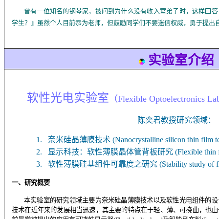
曾有一位知名的钢琴家，被问到为什么没有收入室弟子时，这样回答
学生？』虽然个人目前忝为老师，但鼓励同学们不要迷信权威，勇于提出
实验室介绍
软性光电实验室
（
Flexible Optoelectronics La
陈奕君教授研究领域：
1.
奈米硅晶薄膜技术
(Nanocrystalline silicon thin film 
2.
显示科技
：
软性薄膜晶体管背板研究
(Flexible thin
3.
软性薄膜硅基组件可靠度之研究
(Stability study of 
一、研究概要
本实验室的研究领域主要为奈米硅晶薄膜技术以及软性光电组件的设
技术在近年来的发展相当迅速，其主要的特点在于轻、薄、可挠曲，也由