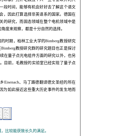
一段时间，能够有机会好好去了解这个语文
会，因此打算选择非英语系的国家。德国在
关的研究，而固态领域在整个电机领域中是
的角度来观察，都是十分自然的选择。
展的时期，柏林工业大学的
Bimberg
教授研究
在
Bimberg
教授研究群的研究题目也正是探讨
继续在量子点光电组件方面的研究以外，也另
光。目前，毛教授的实验室已经实现了量子点
故乡
Eisenach
、马丁路德翻译德文圣经的所在
因为如此接近这些重大历史事件的发生地而
域，比较能获致长久的满足。