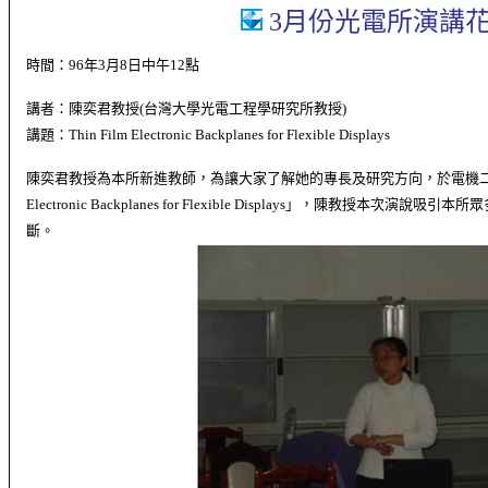
3
月份光電所演講
時間：
96
年
3
月
8
日中午
12
點
講者：陳奕君教授
(
台灣大學光電工程學研究所教授
)
講題：
Thin Film Electronic Backplanes for Flexible Displays
陳奕君教授為本所新進教師，為讓大家了解她的專長及研究方向，於電機
Electronic Backplanes for Flexible Displays
」，
陳教授本次演說吸引本所眾
斷。