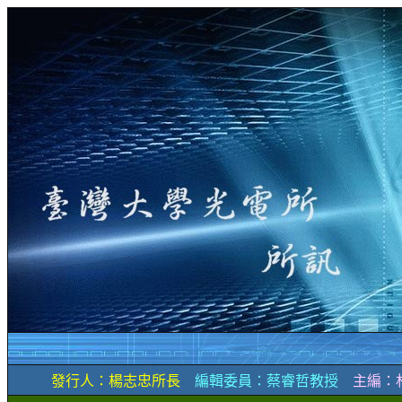
發行人：楊志忠所長
編輯委員：蔡睿哲教授
主編：