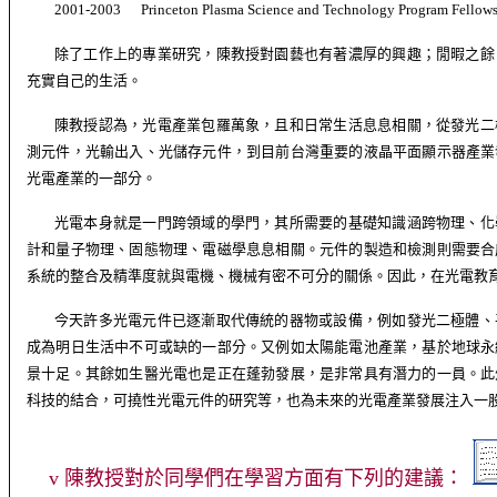
2001-2003 Princeton Plasma Science and Technology Program Fellow
除了工作上的專業研究，陳教授對園藝也有著濃厚的興趣；閒暇之餘
充實自己的生活。
陳教授認為，光電產業包羅萬象，且和日常生活息息相關，從發光二
測元件，光輸出入、光儲存元件，到目前台灣重要的液晶平面顯示器產業
光電產業的一部分。
光電本身就是一門跨領域的學門，其所需要的基礎知識涵跨物理、化
計和量子物理、固態物理、電磁學息息相關。元件的製造和檢測則需要合
系統的整合及精準度就與電機、機械有密不可分的關係。因此，在光電教
今天許多光電元件已逐漸取代傳統的器物或設備，例如發光二極體、
成為明日生活中不可或缺的一部分。又例如太陽能電池產業，基於地球永
景十足。其餘如生醫光電也是正在蓬勃發展，是非常具有潛力的一員。此
科技的結合，可撓性光電元件的研究等，也為未來的光電產業發展注入一
v
陳
教授
對於同學們在學習方面有下列的建議：