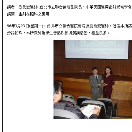
講者：
劉秀雯
醫師
(
台北市立聯合醫院副院長、中華民國醫用雷射光電學會
講題：
雷射在眼科之應用
96
年
3
月
23
日
(
星期一
)
，
台北市立聯合醫院副院長
劉秀雯
醫師
，蒞臨本所訪
妙語如珠，本所教師及學生皆熱烈參與演講活動，獲益良多
。