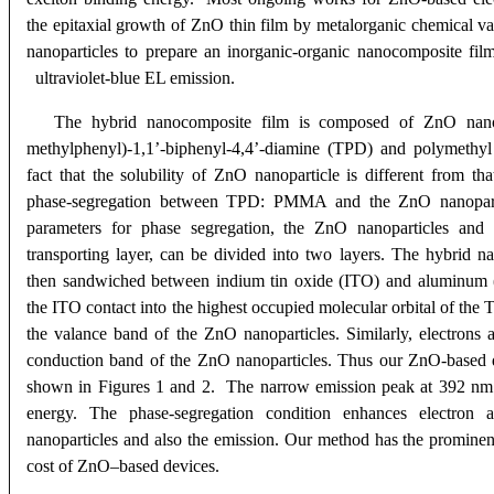
the epitaxial growth of ZnO thin film by
metalorganic chemical va
nanoparticles to prepare an inorganic-organic nanocomposite fil
ultraviolet-blue EL emission.
The hybrid nanocomposite film is composed of ZnO nanop
methylphenyl)-1,1’-biphenyl-4,4’-diamine (TPD) and polymethy
fact that the solubility of ZnO nanoparticle is different from 
phase-segregation between TPD: PMMA and the ZnO nanoparti
parameters for phase segregation, the ZnO nanoparticles a
transporting layer, can be divided into two layers. The hybrid n
then sandwiched between indium tin oxide (ITO) and aluminum (A
the ITO contact into the highest occupied molecular orbital of the
the valance band of the ZnO nanoparticles. Similarly, electrons 
conduction band of the ZnO nanoparticles. Thus our ZnO-based de
shown in Figures 1 and 2. The narrow emission peak at 392 nm
energy. The phase-segregation condition enhances electron
nanoparticles and also the emission. Our method has the prominen
cost of ZnO–based devices.