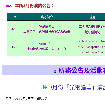
本所
4
月份演講公告：
日期
講者簡介
講題
徐爵民
博士
工研院光電與電子
04
/
13
工業技術研究院
副院長
/
電光所所長
域研發情況
Optical nanometrolo
張亞中
主任
04/27
of Au Nanoparticles 
中研院應用科學研究中心主任
a multilayer film
所務公告及活動
3
月份「光電論壇」演
時間：
96
年
3
月
9
日下午
4
點
30
分