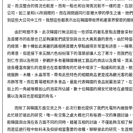
足，而且整合的情況也較差。而有一點也和台灣情況較不一樣的是，在該
公司，如三星和
LG
所捐贈的，而在詢問過同行首爾大學的學生之後，她們
到這些大公司中工作，我想這些都表示出在韓國學術界和產業界緊密的關
由於時間不多，此次韓國行無法前往一些郊區的著名景點去體會深秋
及首爾市的街景也已足夠讓我們感受到與台北大異其趣的景色。由於時值
的綠葉，數十棵如此美麗的路樹將首爾大學點綴得非常富有詩意。一陣寒
的寒意，但是接下來五顏六色紛紛落下的落葉卻讓人忘了寒冷。而我們在
到仁寺洞以及明洞，參觀許多有著韓國傳統工藝品的商店以及賣場。清溪
途各種富有變化的造景也在首都慣有的忙碌中增添了一點緩和的氣息。根
統服飾、木雕、水晶等等，帶有此些特色的相關商品更是成為觀光客的最
吊飾等等。而在賣場裡有許多食品，最能代表韓國的食品就屬泡菜了。在
街上的一角被堆積如山的泡菜所佔據，數十位韓國的婦女忙碌地在處理這
醬以及海苔也是相當的有名。
而除了與韓國方面交流之外，此次行動也提供了我們光電所內幾個學
此忙碌於彼此的研究，唯一有交集之處大概也只有每週一次的專題討論，
較韓國與台灣在各方面不同的同時，藉著互相的討論，不僅能夠互相了解
而是這趟行程中始料未及但卻相當重要的收穫。聊聊彼此的研究
、生涯規