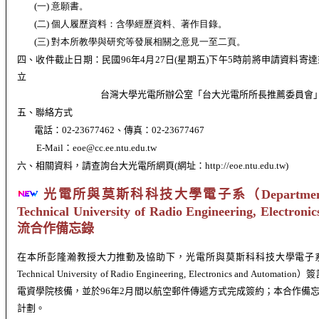
(一)
意願書。
(二)
個人履歷資料：含學經歷資料、著作目錄。
(三)
對本所教學與研究等發展相關之意見一至二頁。
四、收件截止日期：民國
96
年
4
月
27
日
(
星期五
)
下午
5
時前將申請資料寄達
立
台灣大學光電所辦公室「台大光電所所長推薦委員會
五、聯絡方式
電話：
02-23677462
、傳真：
02-23677467
E-Mail
：
eoe@cc.ee.ntu.edu.tw
六、相關資料，請查詢台大光電所網頁
(
網址：
http://eoe.ntu.edu.tw)
光電所與莫斯科科技大學電子系
（Department
Technical University of Radio Engineering, Electron
流合作備忘錄
在本所彭隆瀚教授大力推動及協助下，光電所與莫斯科科技大學電子系（Department o
Technical University of Radio Engineering, Electronics a
電資學院核備，並於96年2月間以航空郵件傳遞方式完成簽約；本合作備
計劃
。