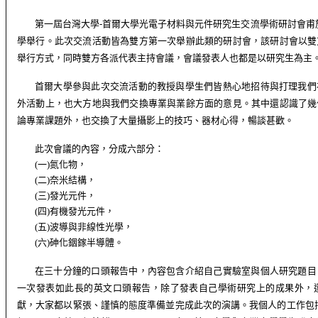
第一屆台灣大學
-
首爾大學光電子材料與元件研究生交流學術研討會甫
學舉行。此次交流活動皆為雙方第一次舉辦此類的研討會，該研討會以雙
舉行方式，同時雙方各派代表主持會議，會議發表人也都是以研究生為主
首爾大學參與此次交流活動的教授與學生們皆熱心地招待與打理我們
外活動上，也大方地與我們交換專業與業餘方面的意見。其中還認識了幾
論專業課題外，也交換了大量攝影上的技巧、器材心得，暢談甚歡。
此次會議的內容，分成六部分：
(
一
)
氮化物
，
(
二
)
奈米結構，
(
三
)
發光元件，
(
四
)
有機發光元件，
(
五
)
波導與非線性光學，
(
六
)
砷化銦鎵半導體。
在三十分鐘的口頭報告中，內容包含介紹自己實驗室與個人研究題目
一次發表如此長的英文口頭報告，除了發表自己學術研究上的成果外，
獻，大家都以緊張、謹慎的態度準備並完成此次的演講。我個人的工作包