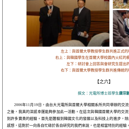
左上：與首爾大學教授學生群共進正式的
右上：與韓國學生在首爾大學校園內火紅的
左下：研討會上回答與會研究生提出
右下：與首爾大學教授學生群共進傳統的
【
之
六】
撰文：
光電所博士班學生
唐宗
2006
年
11
月
19
日，由台大光電所與首爾大學相關系所共同舉辦的交流
之後，我真的深感幸運能夠參加此一活動。在這次與韓國首爾大學的交流
到許多寶貴的經驗。首先是體驗到韓國文化的發展以及科技上的進步，除
感想，這對於一向各自忙碌於各自研究的我們來說，也是相當特別的經驗