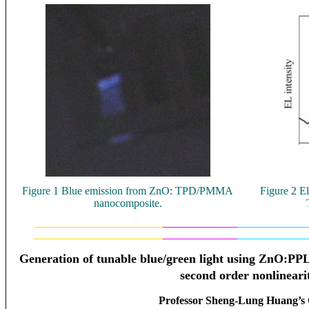
Figure 1 Blue emission from
ZnO: TPD/PMMA
Figure 2 E
nanocomposite.
Generation of tunable blue/green light using ZnO:PPLN
second order nonlineari
Professor
Sheng-Lung Huang
’s