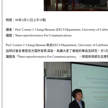
時間：
96
年
3
月
12
日上午
10
點
講者：
Prof. Connie J. Chang-Hasnain (EECS Department
,
University of Califo
講題：
Nano-optoelectronics For Communications
Prof. Connie J. Chang-Hasnain
來自
EECS Department
,
University of Californi
加研討會並專程至光電所發表演說，為讓大家了解她的專長及研究，於
3
講題為「
Nano-optoelectronics For Communications
」 ，
現場參與師生反應