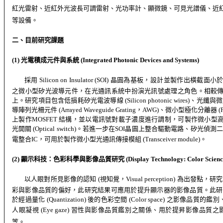
紅光雷射、近紅外光波長可調雷射、光功率計、顯微鏡、可見光譜儀、近
等設備。
二、目前研究課題
(1)
光電積成元件與系統
(Integrated Photonic Devices and Systems)
採用
Silicon on Insulator (SOI)
晶圓為基板，設計並製作出橫截面小
之微小型矽光波導元件，在光通訊系統中扮演光訊號處理之角色。相較
上。研究項目包含低損耗矽光電波導線
(Silicon photonic wires)
、光纖與微
導陣列光柵元件
(Arrayed Waveguide Grating
，
AWG)
、微小型極化分離器
(P
上製作
MOSFET
結構，並以電訊號對載子濃度進行調制，可製作微小型
光開關
(Optical switch)
。若進一步在
SOI
晶圓上整合驅動電路、矽光偵測二
電整合
IC
，可用於製作微小型光通訊傳接模組
(Transceiver module)
。
(2)
顯示科技：色彩科學與影像品質研究
(Display Technology: Color Scienc
以人眼對所見影像的認知
(
視知覺，
Visual perception)
為出發點，研究
彩與影像品質的偏好，此研究結果可應用於提升顯示器的影像品質。此研
於經過量化
(Quantization)
後的色彩空間
(Color space)
之影像品質的鑑別
人眼凝視
(Eye gaze)
習性與影像品質鑑別之關係、用於提昇影像品質之
等。