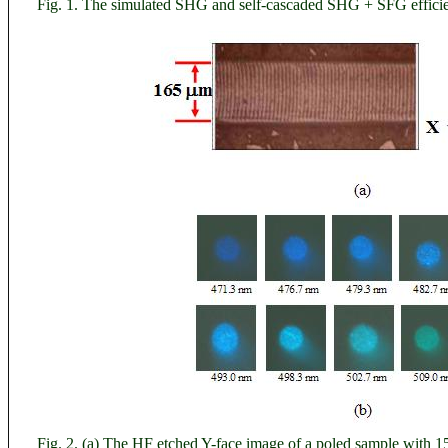
Fig. 1. The simulated SHG and self-cascaded SHG + SFG efficien
Fig. 2. (a) The HF etched Y-face image of a poled sample with 1