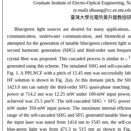
Graduate Institute of Electro-Optical Engineering, N
(e-mail)
slhuang
@cc.ee.ntu.ed
臺灣大學光電所黃升龍教授
Blue/green light sources are desired for many applications, s
communication, underwater communication, and biomedical a
attempted for the generation of tunable blue/green coherent light so
second harmonic generation (SHG) and third-order sum frequ
3
crystal fiber was proposed.
This cascaded process is similar to
c
generated using this scheme. The simulated SHG and self-cascade
Fig. 1.
A PPLNCF with a pitch of 15.45
m
m was successfully fabr
HF solution is shown in Fig. 2(a). At this domain pitch, the SH
1423.9 nm can satisfy the third-order SFG quasi-phase matchi
power at 714.2 nm was 12.25 mW under 100-mW input power, and
achieved was 25.3 pm/V. The self-cascaded SHG + SFG power
m
W under 350-mW input power. The maximum internal efficien
range of the self-cascaded SHG and SFG generated tunable blue-
the input laser was tuned from 1414 nm to 1545 nm, the self-
blue-green light was from 471.3 to 515 nm as shown in Fig