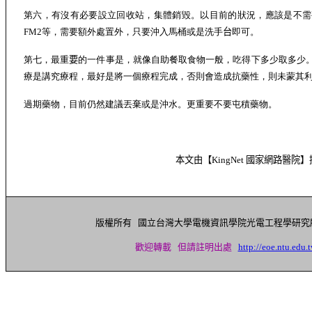
第六，有沒有必要設立回收站，集體銷毀。以目前的狀況，應該是不需
FM2等，需要額外處置外，只要沖入馬桶或是洗手
台
即可。
第七，最重
要
的一件事是，就像自助餐取食物一般，吃得下多少取多少
療是講究療程，最好是將一個療程完成，否則會造成抗藥性，則未蒙其
過期藥物，目前仍然建議丟棄或是沖水。更重要不要屯積藥物。
本文由【
KingNet
國家網路醫院】
版權所有 國立台灣大學電機資訊學院光電工程學研
歡迎轉載 但請註明出處
http://eoe.ntu.edu