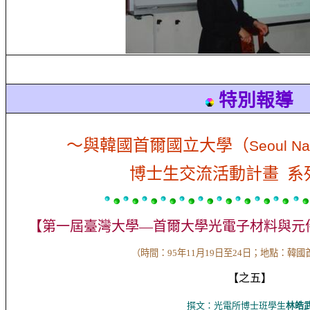
特別報導
～與韓國首爾國立大學（
Seoul Nat
博士生交流活動計畫 系
【第一屆臺灣大學—首爾大學光電子材料與元
（時間：
95
年11月
1
9
日至24日；地點：韓國
【
之五
】
撰文：
光電所博士班學生
林皓