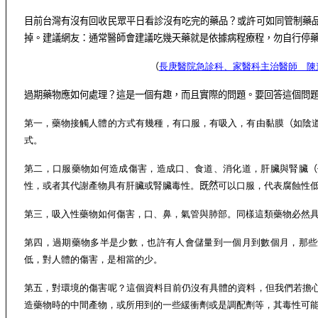
目前台灣有沒有回收民眾平日看診沒有吃完的藥品？或許可如同管制藥
掉。建議網友：通常醫師會建議吃幾天藥就是依據病程療程，勿自行停
（
長庚醫院急診科、家醫科主治醫師 陳
過期藥物應如何處理？這是一個有趣，而且實際的問題。要回答這個問
第一，藥物接觸人體的方式有幾種，有口服，有吸入，有由黏膜
（
如陰
式。
第二，口服藥物如何造成傷害，造成口、食道、消化道，肝臟與腎臟
（
性，或者其代謝產物具有肝臟或腎臟毒性。
既然
可以口服，代表腐蝕性
第三，吸入性藥物如何傷害，口、鼻，氣管與肺部。同樣這類藥物必然
第四，過期藥物多半是少數，也許有人會儲量到一個月到數個月，那些
低，對人體的傷害，是相當的少。
第五，對環境的傷害呢？這個資料目前仍沒有具體的資料，但我們若擔
造藥物時的中間產物，或所用到的一些緩衝劑或是調配劑等，其毒性可