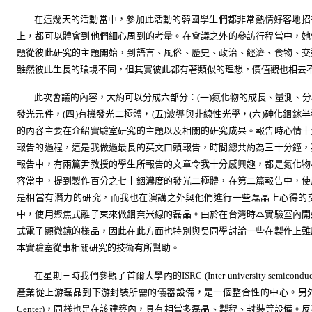
在這幾天的活動當中，參加此活動的韓國學生們都非常熱情好客地招
上，都可以體會到他們細心周到的考量。在會議之外的參訪行程當中，她
題從彼此研究的主題開始，到語言、風俗、歷史、政治、經濟、食物、交
雖然彼此生長的環境不同，但其實彼此都有著類似的理想，價值觀也相去
此次會議的內容，大約可以分成六部分：
(
一
)
氮化物的成長
、量測、分
發光元件，
(
四
)
有機發光二極體，
(
五
)
波導與非線性光學，
(
六
)
砷化銦鎵半
的內容主要在介紹實驗室研究的主題以及相關的研究成果。報告時心情十
報告的過程，這是我做過最長的英文口頭報告，時間總共約為三十分鐘，
報告中，有兩篇尹教授的學生所報告的文章令我十分感興趣，都是氮化物
容當中，提到製作百分之七十銦濃度的發光二極體，在第二篇報告中，使
是相當有潛力的研究，而我也在演講之外與他們進行一些磊晶上心得的
中，使用
聚焦式離子束來做銦奈米線的磊晶。由於在台灣時本實驗室內開
式電子顯微鏡的樣品，因此在此方面也特別與吳同學討論一些在製作上難
本實驗室從事相關研究的技術有所幫助。
在星期三時我們參觀了首爾大學內的
ISRC (Inter-university semiconduc
產業從上游磊晶到下游封裝所需的儀器設備，是一個整合性的中心。另
Center
)
，同樣也是在該建築內，具有相當多磊晶
、製程、封裝等設備。反