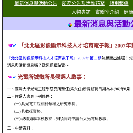
最新消息與活動公告
所務公告及活動花絮
特別報導
人物專訪
實驗室介紹
健
最新消息與活動
「北北區影像顯示科技人才培育電子報」
2007
年
「北北區影像顯示科技人才培育電子報」2007年第二期
熱騰騰出爐囉！想
消息與活動訊息嗎？歡迎踴躍點覽～
光電所誠徵所長候選人啟事：
一、臺灣大學光電工程學研究所新任
(第六任)所長起聘日期為本
(96)
年
8
月
1
二、候選人應具下列條件：
(一)
具光電工程相關領域之研究專長。
(二)
具教授資格。
(三)
現職如非本校教授，則須同時申請台大光電所教職。
三、申請資料：