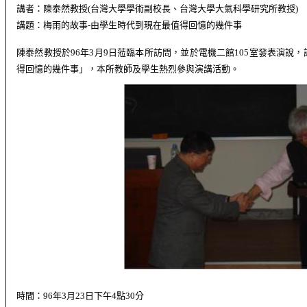
講者：陳泰然
教授
(
台灣大學學術副校長、台灣大學大氣科學研究所教授
)
講題：梅雨的故事
-
由學生時代到現在最值得回憶的幾件事
陳泰然教授於
96
年
3
月
9
日蒞臨本所訪問，並於電機二館
105
室發表演說，
得回憶的幾件事
」，本所教師及學生熱烈參與演講活動
。
時間：
96
年
3
月
23
日下午
4
點
30
分