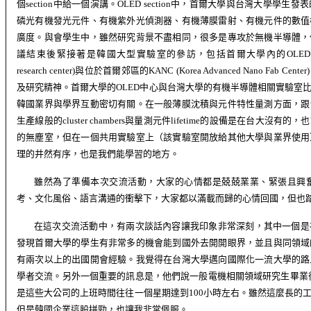
個
section
中給一個演講。
OLED section
中，首爾大學與台灣大學學生發表
磷光有機發光元件、有機紫外光偵測器、有機薄膜雷射、有機元件的數值
廣度。與會學生中，雖然研究背景不盡相同，很多是專攻於無機半導體，
議結束後緊接著是韓國大型實驗室的參訪，包括
首爾大學內的
OLED
research center)
與位於首爾郊區的
KANC (Korea Advanced Nano Fab Center)
及研究精神。首爾大學的
OLED
中心與台灣大學的有機半導體相關實驗室
韓國業界與學界互動密切有關。在一般薄膜沈積與元件特性量測方面，跟
生產線般的
cluster chambers
與量測元件
lifetime
的設備是在台大沒有的，也
的無塵室，但在一個共用實驗室上（該實驗室開放給其他大學與業界使用
理的井然有序，也是我們能學習的地方。
雖然為了準備本次交流活動，大家的心情都是兢兢業業、緊張且興
考、文化風俗、語言溝通的衝擊下，大家都以滿載而歸的心情回國，但也
在這次交流活動中，有兩次談話內容讓我印象非常深刻，其中一個是
發現首爾大學的學生有非常多的機會能到國外去開開眼界，並且與同領域
有兩次以上的出國開會經驗。我覺得在台灣大學邁向國際化一流大學的路
學者交流。另外一個重要的訊息是，他們說一般電機相關領域研究生畢業
是這些大公司的上班時間往往一個星期達到
100
小時左右。雖然這麼長的
但是韓國企業這股拼勁，也讓我非常佩服。