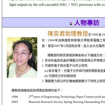
light outputs by the self-cascaded SHG + SFG processes with w
人物專訪
陳奕君助理教授
於
1996
及
19
位，
2004
年自美國普林斯頓大學取得電機工
員，直至
2007
年
2
月回到台灣，加入台大光電所
陳教授的研究領域與專長有以下幾個方向
1.
奈米矽晶與非晶矽薄膜元件製程與元件物理
2.
可撓性電子與光電子元件之研究
(a)
結合電子、光電子元件與可撓性塑膠或金
(b)
可撓性元件封裝技術
3.
薄膜應力與元件於機械應變應力下特性之研
陳教授相關成就與得獎紀錄條列如下：
nd
1996 2
prize of Engineering Technology Paper Contest (with an
2003
Materials Research Society Spring Meeting Outstanding Pos