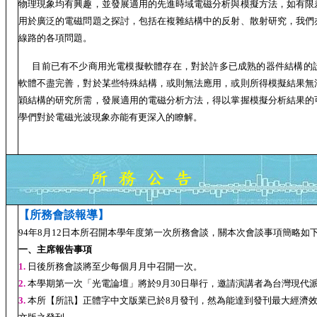
物理現象均有興趣，並發展適用的先進時域電磁分析與模擬方法，如有限
用於廣泛的電磁問題之探討，包括在複雜結構中的反射、散射研究，我們
線路的各項問題。
目前已有不少商用光電模擬軟體存在，對於許多已成熟的器件結構的
軟體不盡完善，對於某些特殊結構，或則無法應用，或則所得模擬結果無
穎結構的研究所需，發展適用的電磁分析方法，得以掌握模擬分析結果的
學們對於電磁光波現象亦能有更深入的瞭解。
【所務會談報導】
94年8月12日本所召開本學年度第一次所務會談，關本次會談事項簡略如
一、主席報告事項
1.
日後所務會談將至少每個月月中召開一次。
2.
本學期第一次「光電論壇」將於9月30日舉行，邀請演講者為台灣現代
3.
本所【所訊】正體字中文版業已於8月發刊，然為能達到發刊最大經濟