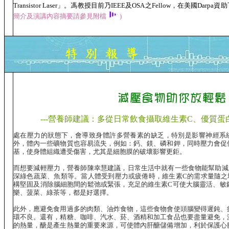
Transistor Laser
」。馮教授目前乃
IEEE
及
OSA
之
Fellow
，在美國
Darpa
資助
簡介及演講內容摘要請參見附檔
)
---營養師建議：多從日常飲食攝取維生素C、優質蛋白
處在壓力的狀態下，會導致身體許多營養素的缺乏，特別是影響神經系
外，體內一些礦物質也容易流失，例如：鈣、鎂、磷和鉀，同時壓力會促
基，使身體組織遭受傷害，尤其是細胞膜的破壞影響更鉅。
而想要減輕壓力，營養師陳幸慧建議，日常生活中就有一些食物能幫助減
深綠色蔬菜、魚類等。當人體受到壓力或疲倦時，維生素C的需求量隨之
構堅固及消除腦細胞間的鬆弛或緊張，充足的維生素C可使大腦靈活、敏
樂、菠菜、綠茶等，都是好選擇。
此外，應避免食用過多的肉類、油炸食物，這些食物會使頭腦變得遲鈍、
環不良。還有，精糖、咖啡、汽水、菸、酒精和加工食品也要盡量避免，
的熱量，醣是產生熱量的重要來源，可使體內肝醣儲備增加，利於保護心