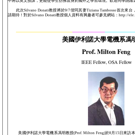
中將以英文授課，更能使學生彷彿置身於國外之學習環境。歡迎同學踴躍
此次
Silvano Donati
教授將於
9/7
偕同其妻
Tiziana T
ambosso
首次來台
請期待！對於
Silvano Donati
教授個人資料有興趣者可參見網站：
http://ele
美國伊利諾大學電機系馮
Prof. Milton Feng
IEEE Fellow, OSA Fellow
美國伊利諾大學電機系馮明教授
(Prof. Milton Feng)
於
8
月
15
日來訪