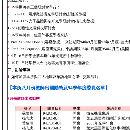
文版之發刊。
4.
本學期將有三個研討會舉行：
a. 11/1~11/3 兩岸微結構光學研討會(彭隆瀚教授)
b. 11/4~11/5 光子晶體與奈米光學研
12/23 前瞻性光電科技研討會
5.
本學年將有二位國外客座學者來訪：
a. Prof. Silvano Donati (客座教授)，來訪期限94年9月初至95年2月底 (義大利 Pa
b. Prof. Ian Ferguson (客座研究員)，來訪期限95年3月初至95年7月底 (美國 George
6.
9月16日所學會將舉辦94年光電所中秋聯會。
7.
10月1日將舉行大台北地區光電系所學生聯誼會。
二、討論事項
1.
如何加強本所與亞太地區及華語地區之學生交流活動。
【本所八月份教師出國動態及94學年度委員名單】
8月份教師出國動態
姓名
開會日期
事由
會議名稱
蘇國棟
94.8.1-8.4
開會
微光機電會議
楊志忠
94.8.1-8.4
開會
第五屆國際固態照明研討
黃建璋
94.7.31-8.4
開會
2005年光學年會
楊志忠
94.8.28-9.2
開會
第六屆國際氮化物半導體