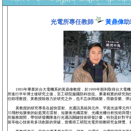
光電所專任教師
黃鼎偉
助
1993年畢業於台大電機系的黃鼎偉教授，於1999年順利取得台大
所進行半年博士後研究之後，至工研院服國防科技役。秉著精實的研究熱忱，
任助理教授。黃教授除致力於研究之外，也不忘休閒娛樂，而聽音樂、彈
黃教授的研究專長在超快雷射、光通訊系統與元件、平面光波導元件
35飛秒短脈衝的鈦藍寶石雷射、短脈衝光纖雷射、光纖光柵分析技術與聲
所服務期間，帶領研發團隊進行光通訊關鍵技術研發計畫，特別是針對平
裝等核心技術有多項創新的突破，曾獲得工研院光電所前瞻研究金牌獎、