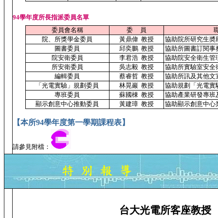
94學年度所長指派委員名單
委員會名稱
委
員
院、所獎學金委員
黃鼎偉
教授
協助院所研究生奬
圖書委員
邱奕鵬
教授
協助所圖書訂閱事
院安衛委員
李君浩
教授
協助院安全衛生管
所安衛委員
吳志毅
教授
協助所實驗室安全
編輯委員
蔡睿哲
教授
協助所訊及其他文
「光電實驗」規劃委員
林晃巖
教授
協助規劃「光電實
專班委員
蘇國棟
教授
協助產業研發專班
顯示創意中心推動委員
黃建璋
教授
協助顯示創意中心
【本所
94
學年度第一學期課程表】
請參見附檔：
台大光電所客座教授