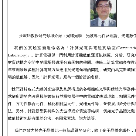
張宏鈞教授研究領域介紹：光纖光學、光波導元件及理論、光電數
我們的實驗室新近命名為「計算光電與電磁實驗室
(Computati
Laboratory)
」。計算電磁係一門利用計算機數值運算以模擬、分析、研究
材質結構之空間中的電場與磁場分布函數的學問。傳統上計算電磁多在微
年來則發展多種計算電磁方法應用於光電領域的問題，研究由馬克斯威爾
場的數值解，因此「計算光電」應為一個恰當的名稱。
我們對於各式光纖與光波導及其所構成的各種纖維光學與積體光學器件
求解所需的光波導模態數值解並模擬器件中的電磁波傳遞現象，相關元件
件、方向性耦合元件、極化相關型元件、光柵元件等，並發展用於分析與
法。另外，針對新型與特殊的光波導或介質波導結構，例如光子晶體光纖
數值技術包括有限差分法、有限元素法、譜方法等。
我們亦致力於光子晶體此一較新課題的研究，除了光子晶體光纖外，