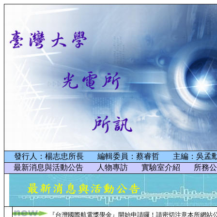
發行人：楊志忠所長 編輯委員：蔡睿哲 主編：吳
最新消息與活動公告
人物專訪
實驗室介紹
所務公
『台灣國際航電獎學金』開始申請囉！請密切注意本所網站