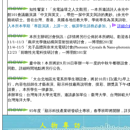
知性饗宴！「光電論壇之人文觀照」---本所邀請詩人余光中 教
館101會議廳演講「中文與英文」，帶您一探中英文與詩的奧妙。(余光
藝術碩士。曾在台灣、香港、美國各地任教大學。學術專長為英美詩歌、
入本所本學期「專題演講」上課一次，修課學生請務必參加。)
詳細介
本所主辦研討會快訊：(詳情將另行公佈於本所網站。歡迎各
11/1~11/3「兩岸光學微結構與雷射技術研討會」---博理館201室
11/4~11/5「光子晶體與奈米光電研討會(Photonic Crystals & Nano-photoni
12/23「前瞻性光電科技研討會」---博理館101室
慶中秋！本所將於9月16日舉辦一年一度的中秋午餐聯誼會
同歡。詳細時間地點將另行公告。
「大台北地區光電系所學生聯誼會」將於10月1日(週六)早
行，內容包括師生才藝表演、顯示科技廠商說明會、摸彩、贈獎及下午4
請賽」。本所學生一律參加。
承辦單位：台灣海洋大學光電所。邀請參加單位：臺灣大學、台灣師範大
台灣海洋大學。
95年度「顯示科技產業研發碩士專班」春季班即將開辦，詳